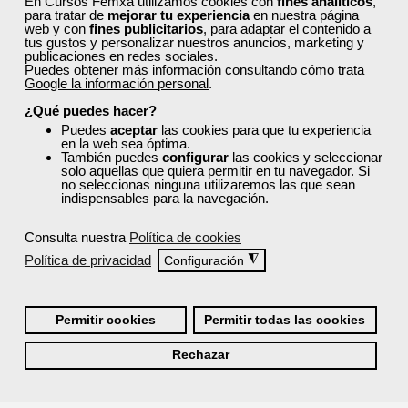
En Cursos Femxa utilizamos cookies con
fines analíticos
,
para tratar de
mejorar tu experiencia
en nuestra página
web y con
fines publicitarios
, para adaptar el contenido a
¿Por qué solicitar plaza en Femxa cuando se
tus gustos y personalizar nuestros anuncios, marketing y
puede hacer directamente desde el SEPE?
publicaciones en redes sociales.
Puedes obtener más información consultando
cómo trata
Google la información personal
.
¿Son los docentes un aspecto diferencial de los
¿Qué puedes hacer?
cursos de Femxa?
Puedes
aceptar
las cookies para que tu experiencia
en la web sea óptima.
También puedes
configurar
las cookies y seleccionar
solo aquellas que quiera permitir en tu navegador. Si
no seleccionas ninguna utilizaremos las que sean
¿Los cursos de Femxa son prácticos y tienen
indispensables para la navegación.
temario actualizado?
Consulta nuestra
Política de cookies
Política de privacidad
◮
Configuración
¿Qué ofrece Femxa al alumno una vez finaliza su
formación?
Permitir cookies
Permitir todas las cookies
¿Recibiré un certificado al finalizar un curso
Rechazar
gratuito?