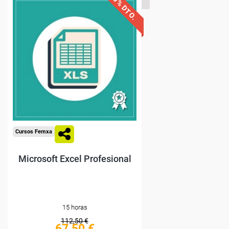
40% DTO.
Descuentos especiales
Sin requisitos de acceso
Compra segura
Cursos Femxa
Microsoft Excel Profesional
15 horas
112,50 €
67,50 €