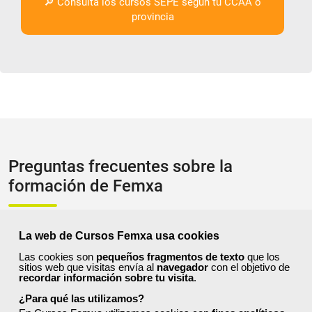
🔎 Consulta los cursos SEPE según tu CCAA o
provincia
Preguntas frecuentes sobre la
formación de Femxa
Resolvemos las dudas más habituales sobre nuestra
formación, metodología, equipo docente y ventajas para el
La web de Cursos Femxa usa cookies
alumnado.
Las cookies son
pequeños fragmentos de texto
que los
sitios web que visitas envía al
navegador
con el objetivo de
recordar información sobre tu visita
.
¿Qué nos hace diferentes de la competencia?
¿Para qué las utilizamos?