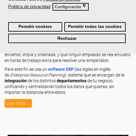
Escrito por
SergioML
Política de privacidad
◮
Configuración
¿Alguna vez te has preguntado cómo gestionar de manera rápida y
eficaz las tareas de tu empresa? Si eres de los que aún manejan
Permitir cookies
Permitir todas las cookies
montones de papeles y archivadores, este post te puede interesar.
La
administración
de una PYME es un pilar clave en la
Rechazar
productividad que genera la empresa. Cualquier compañía que se
precie ha de tener las tareas organizadas de manera sencilla pero
eficiente, limpia y ordenada, y que ningún empleado se vea envuelto
en horas de trabajo extra para resolver una simple labor.
Para este fin se usa un
software ERP
(las siglas en inglés
de
Enterprise Resource Planning
): sistema que se encargan de la
integración
de los distintos
departamentos
de tu negocio,
unificando y centralizando todos los datos que quieras, sin
importar la distancia entre éstos.
Leer más ...