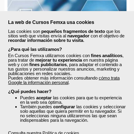
La web de Cursos Femxa usa cookies
Las cookies son
pequeños fragmentos de texto
que los
sitios web que visitas envía al
navegador
con el objetivo de
recordar información sobre tu visita
.
¿Para qué las utilizamos?
En Cursos Femxa utilizamos cookies con
fines analíticos
,
para tratar de
mejorar tu experiencia
en nuestra página
web y con
fines publicitarios
, para adaptar el contenido a
tus gustos y personalizar nuestros anuncios, marketing y
publicaciones en redes sociales.
Puedes obtener más información consultando
cómo trata
Google la información personal
.
¿Qué puedes hacer?
Puedes
aceptar
las cookies para que tu experiencia
en la web sea óptima.
También puedes
configurar
las cookies y seleccionar
solo aquellas que quiera permitir en tu navegador. Si
no seleccionas ninguna utilizaremos las que sean
indispensables para la navegación.
¿Qué es un software ERP y para qué sirve?
Jueves, 19 Julio 2018 10:30
Consulta nuestra
Política de cookies