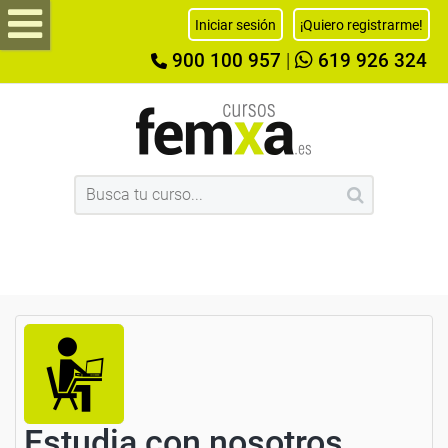
Iniciar sesión
¡Quiero registrarme!
900 100 957
|
619 926 324
Estudia con nosotros