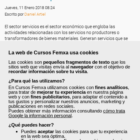
Jueves, 11 Enero 2018 08:24
Escrito por
Daniel Artiel
El sector servicios es el sector económico que engloba las
actividades relacionadas con los servicios no productores o
transformadores de bienes materiales. Generan servicios que se
ofrecen para satisfacer las necesidades de cualquier población en el
mundo.
La web de Cursos Femxa usa cookies
Si te dedicas profesionalmente al
Sector Servicios a las E
mpresas
Las cookies son
pequeños fragmentos de texto
que los
y estás trabajando en una empresa de este sector, consulta
sitios web que visitas envía al
navegador
con el objetivo de
recordar información sobre tu visita
.
los
cursos gratuitos
que encontrarás a continuación.
¿Para qué las utilizamos?
Leer más ...
En Cursos Femxa utilizamos cookies con
fines analíticos
,
para tratar de
mejorar tu experiencia
en nuestra página
web y con
fines publicitarios
, para adaptar el contenido a
tus gustos y personalizar nuestros anuncios, marketing y
publicaciones en redes sociales.
Puedes obtener más información consultando
cómo trata
Google la información personal
.
¿Qué puedes hacer?
Puedes
aceptar
las cookies para que tu experiencia
en la web sea óptima.