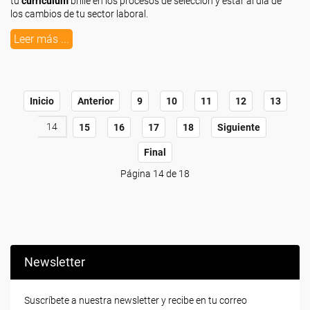
tu
curriculum
brille en los procesos de selección y estar al día de
los cambios de tu sector laboral.
Leer más ...
Inicio
Anterior
9
10
11
12
13
14
15
16
17
18
Siguiente
Final
Página 14 de 18
Newsletter
Suscríbete a nuestra newsletter y recibe en tu correo