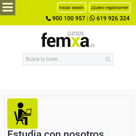
Iniciar sesión
¡Quiero registrarme!
900 100 957
|
619 926 324
Estudia con nosotros