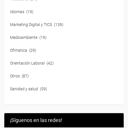
Idiomas
(19)
Marketing Digital y TICS
(139)
Medioambiente
(19)
Ofimatica
(29)
Orientación Laboral
(42)
Otros
(87)
Sanidad y salud
(59)
¡Síguenos en las redes!