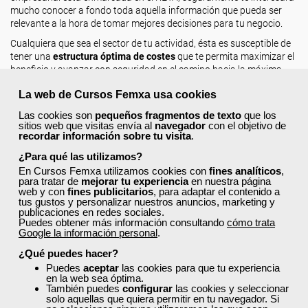
mucho conocer a fondo toda aquella información que pueda ser
relevante a la hora de tomar mejores decisiones para tu negocio.
Cualquiera que sea el sector de tu actividad, ésta es susceptible de
tener una
estructura óptima de costes
que te permita maximizar el
beneficio y avanzar con seguridad en el camino hacia la máxima
rentabilidad empresarial.
La web de Cursos Femxa usa cookies
Leer más ...
Las cookies son
pequeños fragmentos de texto
que los
sitios web que visitas envía al
navegador
con el objetivo de
recordar información sobre tu visita
.
¿Para qué las utilizamos?
En Cursos Femxa utilizamos cookies con
fines analíticos
,
para tratar de
mejorar tu experiencia
en nuestra página
web y con
fines publicitarios
, para adaptar el contenido a
tus gustos y personalizar nuestros anuncios, marketing y
publicaciones en redes sociales.
Puedes obtener más información consultando
cómo trata
Google la información personal
.
¿Qué puedes hacer?
Puedes
aceptar
las cookies para que tu experiencia
en la web sea óptima.
También puedes
configurar
las cookies y seleccionar
solo aquellas que quiera permitir en tu navegador. Si