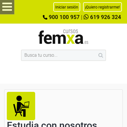
Iniciar sesión
¡Quiero registrarme!
900 100 957
|
619 926 324
Estudia con nosotros