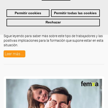
Miércoles, 13 Abril 2022 08:30
Escrito por
Chema García
Permitir cookies
Permitir todas las cookies
¿Habías oído hablar de esta modalidad contractual?
Ser fijo
discontinuo implica ser un trabajador indefinido
en una empresa,
Rechazar
aunque el desarrollo de las tareas inherentes al puesto de trabajo se
realicen de modo intermitente.
Sigue leyendo para saber más sobre este tipo de trabajadores y las
positivas implicaciones para la formación que supone estar en esta
situación.
Leer más ...