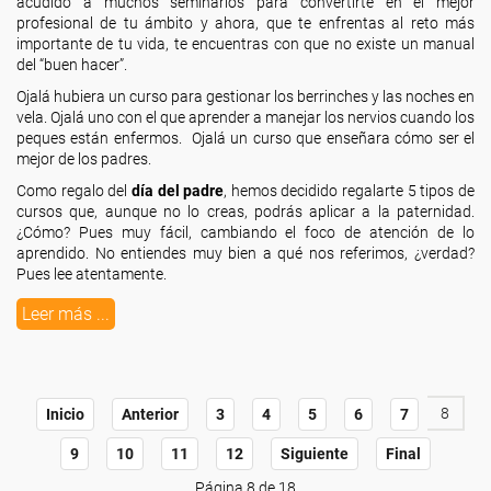
acudido a muchos seminarios para convertirte en el mejor
profesional de tu ámbito y ahora, que te enfrentas al reto más
importante de tu vida, te encuentras con que no existe un manual
del “buen hacer”.
Ojalá hubiera un curso para gestionar los berrinches y las noches en
vela. Ojalá uno con el que aprender a manejar los nervios cuando los
peques están enfermos. Ojalá un curso que enseñara cómo ser el
mejor de los padres.
Como regalo del
día del padre
, hemos decidido regalarte 5 tipos de
cursos que, aunque no lo creas, podrás aplicar a la paternidad.
¿Cómo? Pues muy fácil, cambiando el foco de atención de lo
aprendido. No entiendes muy bien a qué nos referimos, ¿verdad?
Pues lee atentamente.
Leer más ...
8
Inicio
Anterior
3
4
5
6
7
9
10
11
12
Siguiente
Final
Página 8 de 18