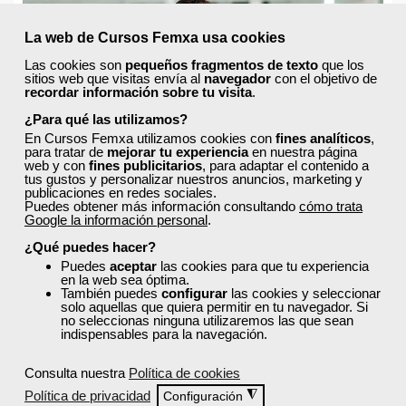
La web de Cursos Femxa usa cookies
Las cookies son
pequeños fragmentos de texto
que los
sitios web que visitas envía al
navegador
con el objetivo de
recordar información sobre tu visita
.
¿Para qué las utilizamos?
En Cursos Femxa utilizamos cookies con
fines analíticos
,
para tratar de
mejorar tu experiencia
en nuestra página
web y con
fines publicitarios
, para adaptar el contenido a
tus gustos y personalizar nuestros anuncios, marketing y
publicaciones en redes sociales.
Puedes obtener más información consultando
cómo trata
Google la información personal
.
¿Qué puedes hacer?
Puedes
aceptar
las cookies para que tu experiencia
en la web sea óptima.
También puedes
configurar
las cookies y seleccionar
solo aquellas que quiera permitir en tu navegador. Si
no seleccionas ninguna utilizaremos las que sean
indispensables para la navegación.
Consulta nuestra
Política de cookies
Qué significa ser un trabajador fijo discontinuo
Política de privacidad
◮
Configuración