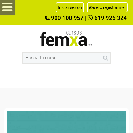
Iniciar sesión
¡Quiero registrarme!
900 100 957
|
619 926 324