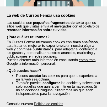
La web de Cursos Femxa usa cookies
Las cookies son
pequeños fragmentos de texto
que los
sitios web que visitas envía al
navegador
con el objetivo de
recordar información sobre tu visita
.
¿Para qué las utilizamos?
En Cursos Femxa utilizamos cookies con
fines analíticos
,
para tratar de
mejorar tu experiencia
en nuestra página
web y con
fines publicitarios
, para adaptar el contenido a
tus gustos y personalizar nuestros anuncios, marketing y
publicaciones en redes sociales.
Puedes obtener más información consultando
cómo trata
Google la información personal
.
3 errores muy comunes en la fotografía con móvil
¿Qué puedes hacer?
Puedes
aceptar
las cookies para que tu experiencia
Miércoles, 10 Agosto 2016 10:30
en la web sea óptima.
Escrito por
Femxa
También puedes
configurar
las cookies y seleccionar
solo aquellas que quiera permitir en tu navegador. Si
no seleccionas ninguna utilizaremos las que sean
Yo no soy ninguna fotógrafa experta, pero por mi formación, sí que
indispensables para la navegación.
entiendo algo de "
imagen
" y del enorme poder que tiene sobre
nosotros. Para que te hagas una idea, el 80% de la información que
recibe nuestro cerebro llega a través de los ojos. ¿No es increible?
Consulta nuestra
Política de cookies