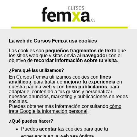
Encuentra tu curso gratuito
La web de Cursos Femxa usa cookies
Descubre la formación que necesitas de forma
Las cookies son
pequeños fragmentos de texto
que
rápida y sencilla.
los sitios web que visitas envía al
navegador
con el
objetivo de
recordar información sobre tu visita
.
¿Para qué las utilizamos?
En Cursos Femxa utilizamos cookies con
fines
Situación laboral
analíticos
, para tratar de
mejorar tu experiencia
en
nuestra página web y con
fines publicitarios
, para
adaptar el contenido a tus gustos y personalizar
nuestros anuncios, marketing y publicaciones en redes
sociales.
Puedes obtener más información consultando
cómo
trata Google la información personal
.
¿Qué puedes hacer?
Sector
Puedes
aceptar
las cookies para que tu
experiencia en la web sea óptima.