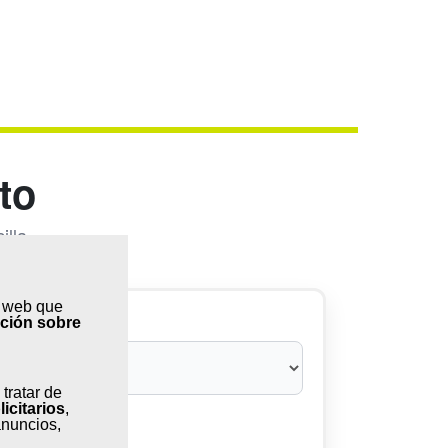
to
lla.
s web que
ovincia
ación sobre
 tratar de
licitarios
,
anuncios,