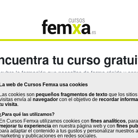
ncuentra tu curso gratui
cubre la formación que necesitas de forma rápida y senci
La web de Cursos Femxa usa cookies
Las cookies son
pequeños fragmentos de texto
que los sitio
Sector
Pr
visitas envía al
navegador
con el objetivo de
recordar inform
tu visita
.
¿Para qué las utilizamos?
En Cursos Femxa utilizamos cookies con
fines analíticos
, para
mejorar tu experiencia
en nuestra página web y con
fines pub
para adaptar el contenido a tus gustos y personalizar nuestros 
marketing y publicaciones en redes sociales.