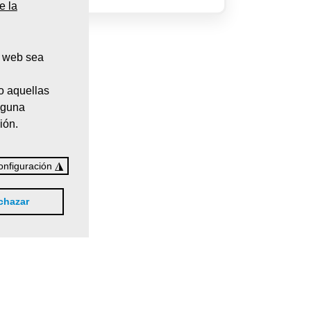
e la
a web sea
o aquellas
nguna
ión.
◮
onfiguración
chazar