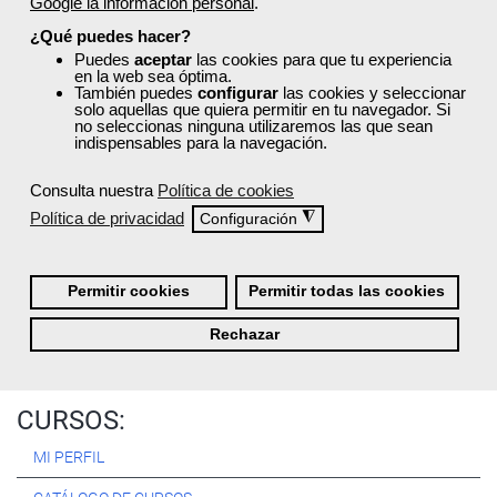
Google la información personal
.
Registrarse
¿Qué puedes hacer?
Puedes
aceptar
las cookies para que tu experiencia
en la web sea óptima.
También puedes
configurar
las cookies y seleccionar
solo aquellas que quiera permitir en tu navegador. Si
no seleccionas ninguna utilizaremos las que sean
Quiénes Somos:
indispensables para la navegación.
Especialistas en consultoría y
formación para el empleo
.
Consulta nuestra
Política de cookies
Nuestro objetivo diario es, única y exclusivamente, ayudarte a
Política de privacidad
◮
Configuración
conseguir tus metas profesionales ofreciéndote los mejores
cursos
del momento. ¿Te apuntas?
Permitir cookies
Permitir todas las cookies
Más sobre Femxa
Rechazar
CURSOS:
MI PERFIL