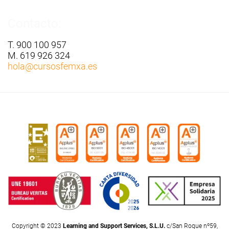
Contacto:
T. 900 100 957
M. 619 926 324
hola
@cursosfemxa.es
Copyright © 2023
Learning and Support Services, S.L.U.
c/San Roque nº59,