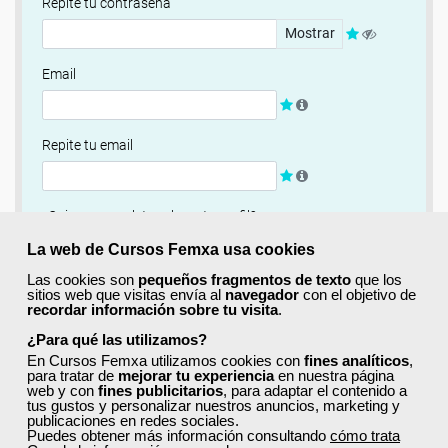
Repite tu contraseña
Mostrar
Email
Repite tu email
¿Quieres completar ahora tu perfil?
Si
No, completaré mi perfil más adelante
La web de Cursos Femxa usa cookies
Las cookies son
pequeños fragmentos de texto
que los
Newsletter
sitios web que visitas envía al
navegador
con el objetivo de
recordar información sobre tu visita
.
Si, quiero recibir información sobre cursos, ofertas
exclusivas y recursos para el aprendizaje.
¿Para qué las utilizamos?
En Cursos Femxa utilizamos cookies con
fines analíticos
,
para tratar de
mejorar tu experiencia
en nuestra página
Términos y condiciones
web y con
fines publicitarios
, para adaptar el contenido a
tus gustos y personalizar nuestros anuncios, marketing y
He leído y acepto la
Política de Privacidad
publicaciones en redes sociales.
Puedes obtener más información consultando
cómo trata