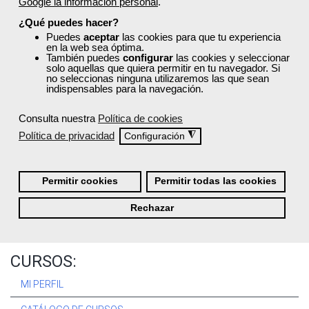
Google la información personal
.
Registrarse
¿Qué puedes hacer?
Puedes
aceptar
las cookies para que tu experiencia
en la web sea óptima.
También puedes
configurar
las cookies y seleccionar
solo aquellas que quiera permitir en tu navegador. Si
no seleccionas ninguna utilizaremos las que sean
Quiénes Somos:
indispensables para la navegación.
Especialistas en consultoría y
formación para el empleo
.
Consulta nuestra
Política de cookies
Nuestro objetivo diario es, única y exclusivamente, ayudarte a
Política de privacidad
◮
Configuración
conseguir tus metas profesionales ofreciéndote los mejores
cursos
del momento. ¿Te apuntas?
Permitir cookies
Permitir todas las cookies
Más sobre Femxa
Rechazar
CURSOS:
MI PERFIL