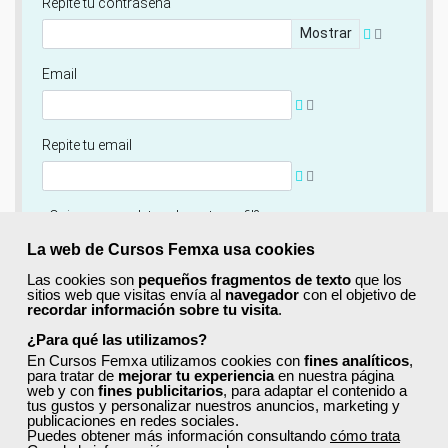
Repite tu contraseña
Mostrar
Email
Repite tu email
¿Quieres completar ahora tu perfil?
Si
No, completaré mi perfil más adelante
La web de Cursos Femxa usa cookies
Las cookies son
pequeños fragmentos de texto
que los
Newsletter
sitios web que visitas envía al
navegador
con el objetivo de
recordar información sobre tu visita
.
Si, quiero recibir información sobre cursos, ofertas
exclusivas y recursos para el aprendizaje.
¿Para qué las utilizamos?
En Cursos Femxa utilizamos cookies con
fines analíticos
,
para tratar de
mejorar tu experiencia
en nuestra página
Términos y condiciones
web y con
fines publicitarios
, para adaptar el contenido a
tus gustos y personalizar nuestros anuncios, marketing y
He leído y acepto la
Política de Privacidad
publicaciones en redes sociales.
Puedes obtener más información consultando
cómo trata