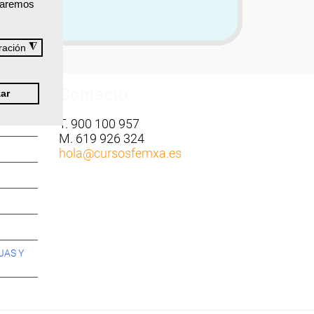
izaremos
◮
ración
Contacto:
ar
T. 900 100 957
M. 619 926 324
hola
@cursosfemxa.es
JAS Y