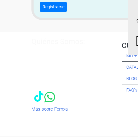
Registrarse
Quiénes Somos:
CUR
Especialistas en consultoría y
MI PE
formación para el empleo
. Nuestro
objetivo diario es, única y
CATÁ
exclusivamente, ayudarte a conseguir
tus metas profesionales ofreciéndote
BLOG
los mejores
cursos
del momento. ¿Te
apuntas?
FAQ´
Más sobre Femxa