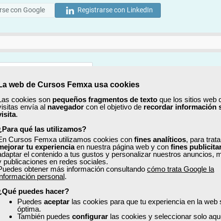
rse con Google
Registrarse con LinkedIn
La web de Cursos Femxa usa cookies
Mostrar
Las cookies son
pequeños fragmentos de texto
que los sitios web 
visitas envía al
navegador
con el objetivo de
recordar información 
Mostrar
visita
.
¿Para qué las utilizamos?
En Cursos Femxa utilizamos cookies con
fines analíticos
, para trat
mejorar tu experiencia
en nuestra página web y con
fines publicita
adaptar el contenido a tus gustos y personalizar nuestros anuncios, 
y publicaciones en redes sociales.
Puedes obtener más información consultando
cómo trata Google la
No, completaré mi perfil más adelante
información personal
.
uiero recibir información sobre cursos, ofertas exclusivas y recursos para 
¿Qué puedes hacer?
Puedes
aceptar
las cookies para que tu experiencia en la web
óptima.
ído y acepto la
Política de Privacidad
También puedes
configurar
las cookies y seleccionar solo aqu