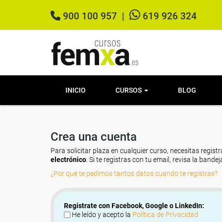
900 100 957
|
619 926 324
INICIO
CURSOS
BLOG
Crea una cuenta
Para solicitar plaza en cualquier curso, necesitas registr
electrónico
. Si te registras con tu email, revisa la band
¿Por qué te pedimos tantos datos cuando te registras?
Regístrate con Facebook, Google o LinkedIn:
He leído y acepto la
Política de Privacidad