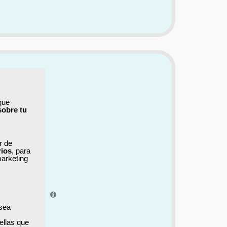
que
sobre tu
ar de
rios
, para
marketing
el aprendizaje.
 sea
ellas que