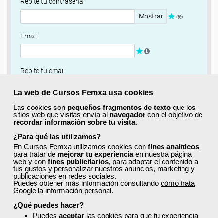
Repite tu contraseña
Mostrar
Email
Repite tu email
La web de Cursos Femxa usa cookies
¿Quieres completar ahora tu perfil?
Las cookies son
pequeños fragmentos de texto
que los
sitios web que visitas envía al
navegador
con el objetivo de
Si
No, completaré mi perfil más adelante
recordar información sobre tu visita
.
¿Para qué las utilizamos?
Newsletter
En Cursos Femxa utilizamos cookies con
fines analíticos
,
Si, quiero recibir información sobre cursos, ofertas
para tratar de
mejorar tu experiencia
en nuestra página
web y con
fines publicitarios
, para adaptar el contenido a
exclusivas y recursos para el aprendizaje.
tus gustos y personalizar nuestros anuncios, marketing y
publicaciones en redes sociales.
Puedes obtener más información consultando
cómo trata
Términos y condiciones
Google la información personal
.
He leído y acepto la
Política de Privacidad
¿Qué puedes hacer?
Puedes
aceptar
las cookies para que tu experiencia