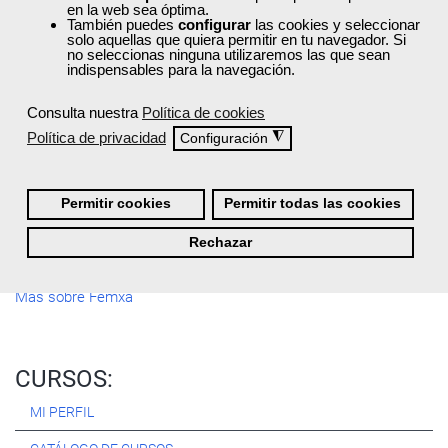
en la web sea óptima.
Registrarse
También puedes
configurar
las cookies y seleccionar
solo aquellas que quiera permitir en tu navegador. Si
no seleccionas ninguna utilizaremos las que sean
indispensables para la navegación.
Consulta nuestra
Política de cookies
Quiénes Somos:
Política de privacidad
◮
Configuración
Especialistas en consultoría y
formación para el empleo
.
Nuestro objetivo diario es, única y exclusivamente, ayudarte a
conseguir tus metas profesionales ofreciéndote los mejores
Permitir cookies
Permitir todas las cookies
cursos
del momento. ¿Te apuntas?
Rechazar
Más sobre Femxa
CURSOS:
MI PERFIL