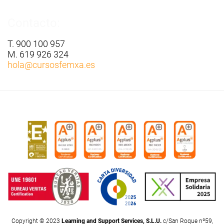
Contacto:
T. 900 100 957
M. 619 926 324
hola
@cursosfemxa.es
Copyright © 2023
Learning and Support Services, S.L.U.
c/San Roque nº59,