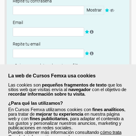
Repite tu contraseña
Mostrar
Email
Repite tu email
¿Quieres completar ahora tu perfil?
Si
No, completaré mi perfil más adelante
La web de Cursos Femxa usa cookies
Las cookies son
pequeños fragmentos de texto
que los
Newsletter
sitios web que visitas envía al
navegador
con el objetivo de
recordar información sobre tu visita
.
Si, quiero recibir información sobre cursos, ofertas
exclusivas y recursos para el aprendizaje.
¿Para qué las utilizamos?
En Cursos Femxa utilizamos cookies con
fines analíticos
,
para tratar de
mejorar tu experiencia
en nuestra página
Términos y condiciones
web y con
fines publicitarios
, para adaptar el contenido a
tus gustos y personalizar nuestros anuncios, marketing y
He leído y acepto la
Política de Privacidad
publicaciones en redes sociales.
Puedes obtener más información consultando
cómo trata