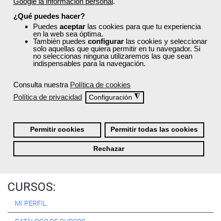
Google la información personal
.
Registrarse
¿Qué puedes hacer?
Puedes
aceptar
las cookies para que tu experiencia
en la web sea óptima.
También puedes
configurar
las cookies y seleccionar
solo aquellas que quiera permitir en tu navegador. Si
no seleccionas ninguna utilizaremos las que sean
Quiénes Somos:
indispensables para la navegación.
Especialistas en consultoría y
formación para el empleo
.
Consulta nuestra
Política de cookies
Nuestro objetivo diario es, única y exclusivamente, ayudarte a
Política de privacidad
◮
Configuración
conseguir tus metas profesionales ofreciéndote los mejores
cursos
del momento. ¿Te apuntas?
Permitir cookies
Permitir todas las cookies
Más sobre Femxa
Rechazar
CURSOS:
MI PERFIL