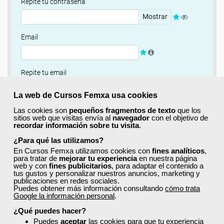
Repite tu contraseña
Mostrar
Email
Repite tu email
La web de Cursos Femxa usa cookies
¿Quieres completar ahora tu perfil?
Las cookies son
pequeños fragmentos de texto
que los
sitios web que visitas envía al
navegador
con el objetivo de
Si
No, completaré mi perfil más adelante
recordar información sobre tu visita
.
¿Para qué las utilizamos?
Newsletter
En Cursos Femxa utilizamos cookies con
fines analíticos
,
Si, quiero recibir información sobre cursos, ofertas
para tratar de
mejorar tu experiencia
en nuestra página
web y con
fines publicitarios
, para adaptar el contenido a
exclusivas y recursos para el aprendizaje.
tus gustos y personalizar nuestros anuncios, marketing y
publicaciones en redes sociales.
Puedes obtener más información consultando
cómo trata
Términos y condiciones
Google la información personal
.
He leído y acepto la
Política de Privacidad
¿Qué puedes hacer?
Puedes
aceptar
las cookies para que tu experiencia