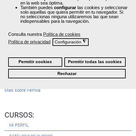
en la web sea óptima.
Registrarse
También puedes
configurar
las cookies y seleccionar
solo aquellas que quiera permitir en tu navegador. Si
no seleccionas ninguna utilizaremos las que sean
indispensables para la navegación.
Consulta nuestra
Política de cookies
Quiénes Somos:
Política de privacidad
◮
Configuración
Especialistas en consultoría y
formación para el empleo
.
Nuestro objetivo diario es, única y exclusivamente, ayudarte a
conseguir tus metas profesionales ofreciéndote los mejores
Permitir cookies
Permitir todas las cookies
cursos
del momento. ¿Te apuntas?
Rechazar
Más sobre Femxa
CURSOS:
MI PERFIL