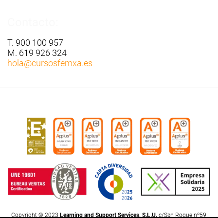
Contacto:
T. 900 100 957
M. 619 926 324
hola
@cursosfemxa.es
Copyright © 2023
Learning and Support Services, S.L.U.
c/San Roque nº59,