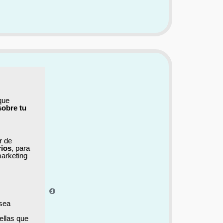
que
sobre tu
ar de
rios
, para
marketing
el aprendizaje.
 sea
ellas que