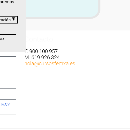
izaremos
◮
ración
Contacto:
ar
T. 900 100 957
M. 619 926 324
hola
@cursosfemxa.es
JAS Y