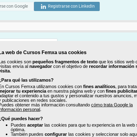
rse con Google
Registrarse con LinkedIn
La web de Cursos Femxa usa cookies
Mostrar
Las cookies son
pequeños fragmentos de texto
que los sitios web 
visitas envía al
navegador
con el objetivo de
recordar información 
Mostrar
visita
.
¿Para qué las utilizamos?
En Cursos Femxa utilizamos cookies con
fines analíticos
, para trat
mejorar tu experiencia
en nuestra página web y con
fines publicita
adaptar el contenido a tus gustos y personalizar nuestros anuncios, 
y publicaciones en redes sociales.
Puedes obtener más información consultando
cómo trata Google la
No, completaré mi perfil más adelante
información personal
.
uiero recibir información sobre cursos, ofertas exclusivas y recursos para 
¿Qué puedes hacer?
Puedes
aceptar
las cookies para que tu experiencia en la web
óptima.
ído y acepto la
Política de Privacidad
También puedes
configurar
las cookies y seleccionar solo aqu