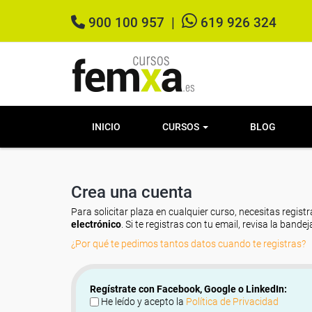
900 100 957
|
619 926 324
INICIO
CURSOS
BLOG
Crea una cuenta
Para solicitar plaza en cualquier curso, necesitas registr
electrónico
. Si te registras con tu email, revisa la band
¿Por qué te pedimos tantos datos cuando te registras?
Regístrate con Facebook, Google o LinkedIn:
He leído y acepto la
Política de Privacidad