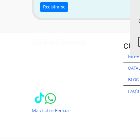
Registrarse
Quiénes Somos:
CUR
Especialistas en consultoría y
MI PE
formación para el empleo
. Nuestro
objetivo diario es, única y
CATÁ
exclusivamente, ayudarte a conseguir
tus metas profesionales ofreciéndote
BLOG
los mejores
cursos
del momento. ¿Te
apuntas?
FAQ´
Más sobre Femxa