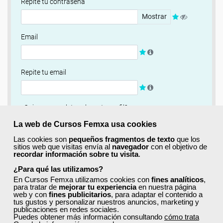
Repite tu contraseña
Mostrar
Email
Repite tu email
¿Quieres completar ahora tu perfil?
Si
No, completaré mi perfil más adelante
La web de Cursos Femxa usa cookies
Las cookies son
pequeños fragmentos de texto
que los
Newsletter
sitios web que visitas envía al
navegador
con el objetivo de
recordar información sobre tu visita
.
Si, quiero recibir información sobre cursos, ofertas
exclusivas y recursos para el aprendizaje.
¿Para qué las utilizamos?
En Cursos Femxa utilizamos cookies con
fines analíticos
,
para tratar de
mejorar tu experiencia
en nuestra página
Términos y condiciones
web y con
fines publicitarios
, para adaptar el contenido a
tus gustos y personalizar nuestros anuncios, marketing y
He leído y acepto la
Política de Privacidad
publicaciones en redes sociales.
Puedes obtener más información consultando
cómo trata