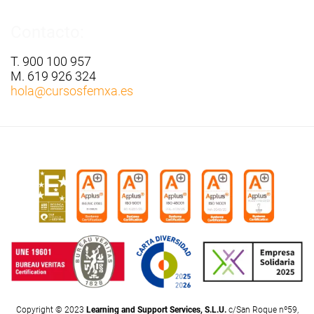
Contacto:
T. 900 100 957
M. 619 926 324
hola
@cursosfemxa.es
Copyright © 2023
Learning and Support Services, S.L.U.
c/San Roque nº59,