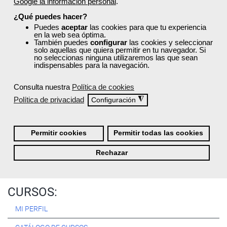
Google la información personal
.
Registrarse
¿Qué puedes hacer?
Puedes
aceptar
las cookies para que tu experiencia
en la web sea óptima.
También puedes
configurar
las cookies y seleccionar
solo aquellas que quiera permitir en tu navegador. Si
no seleccionas ninguna utilizaremos las que sean
Quiénes Somos:
indispensables para la navegación.
Especialistas en consultoría y
formación para el empleo
.
Consulta nuestra
Política de cookies
Nuestro objetivo diario es, única y exclusivamente, ayudarte a
Política de privacidad
◮
Configuración
conseguir tus metas profesionales ofreciéndote los mejores
cursos
del momento. ¿Te apuntas?
Permitir cookies
Permitir todas las cookies
Más sobre Femxa
Rechazar
CURSOS:
MI PERFIL