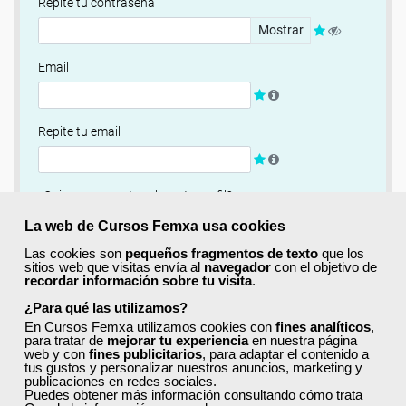
Repite tu contraseña
Mostrar
Email
Repite tu email
¿Quieres completar ahora tu perfil?
Si
No, completaré mi perfil más adelante
La web de Cursos Femxa usa cookies
Las cookies son
pequeños fragmentos de texto
que los
Newsletter
sitios web que visitas envía al
navegador
con el objetivo de
recordar información sobre tu visita
.
Si, quiero recibir información sobre cursos, ofertas
exclusivas y recursos para el aprendizaje.
¿Para qué las utilizamos?
En Cursos Femxa utilizamos cookies con
fines analíticos
,
para tratar de
mejorar tu experiencia
en nuestra página
Términos y condiciones
web y con
fines publicitarios
, para adaptar el contenido a
tus gustos y personalizar nuestros anuncios, marketing y
He leído y acepto la
Política de Privacidad
publicaciones en redes sociales.
Puedes obtener más información consultando
cómo trata