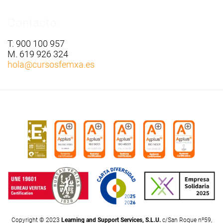
Contacto:
T. 900 100 957
M. 619 926 324
hola
@cursosfemxa.es
Copyright © 2023
Learning and Support Services, S.L.U.
c/San Roque nº59,