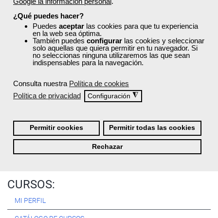
Google la información personal
.
Registrarse
¿Qué puedes hacer?
Puedes
aceptar
las cookies para que tu experiencia
en la web sea óptima.
También puedes
configurar
las cookies y seleccionar
solo aquellas que quiera permitir en tu navegador. Si
no seleccionas ninguna utilizaremos las que sean
Quiénes Somos:
indispensables para la navegación.
Especialistas en consultoría y
formación para el empleo
.
Consulta nuestra
Política de cookies
Nuestro objetivo diario es, única y exclusivamente, ayudarte a
Política de privacidad
◮
Configuración
conseguir tus metas profesionales ofreciéndote los mejores
cursos
del momento. ¿Te apuntas?
Permitir cookies
Permitir todas las cookies
Más sobre Femxa
Rechazar
CURSOS:
MI PERFIL