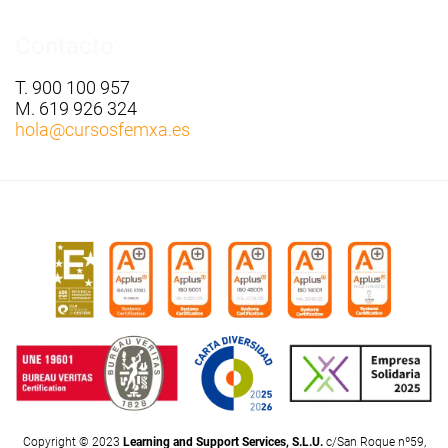
Contacto:
T. 900 100 957
M. 619 926 324
hola
@cursosfemxa.es
Copyright © 2023
Learning and Support Services, S.L.U.
c/San Roque nº59,