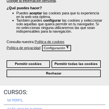
Google la información personal
.
Registrarse
¿Qué puedes hacer?
Puedes
aceptar
las cookies para que tu experiencia
en la web sea óptima.
También puedes
configurar
las cookies y seleccionar
solo aquellas que quiera permitir en tu navegador. Si
no seleccionas ninguna utilizaremos las que sean
Quiénes Somos:
indispensables para la navegación.
Especialistas en consultoría y
formación para el empleo
.
Consulta nuestra
Política de cookies
Nuestro objetivo diario es, única y exclusivamente, ayudarte a
Política de privacidad
◮
Configuración
conseguir tus metas profesionales ofreciéndote los mejores
cursos
del momento. ¿Te apuntas?
Permitir cookies
Permitir todas las cookies
Más sobre Femxa
Rechazar
CURSOS:
MI PERFIL