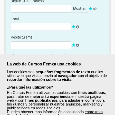
Repite tu contraseña
Mostrar
Email
Repite tu email
¿Quieres completar ahora tu perfil?
Si
No, completaré mi perfil más adelante
La web de Cursos Femxa usa cookies
Las cookies son
pequeños fragmentos de texto
que los
Newsletter
sitios web que visitas envía al
navegador
con el objetivo de
recordar información sobre tu visita
.
Si, quiero recibir información sobre cursos, ofertas
exclusivas y recursos para el aprendizaje.
¿Para qué las utilizamos?
En Cursos Femxa utilizamos cookies con
fines analíticos
,
para tratar de
mejorar tu experiencia
en nuestra página
Términos y condiciones
web y con
fines publicitarios
, para adaptar el contenido a
tus gustos y personalizar nuestros anuncios, marketing y
He leído y acepto la
Política de Privacidad
publicaciones en redes sociales.
Puedes obtener más información consultando
cómo trata