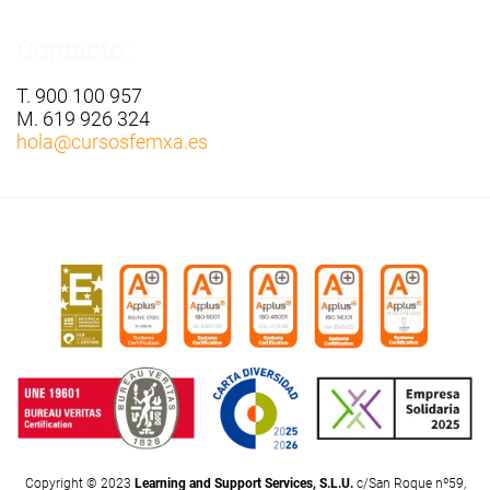
Contacto:
T. 900 100 957
M. 619 926 324
hola
@cursosfemxa.es
Copyright © 2023
Learning and Support Services, S.L.U.
c/San Roque nº59,