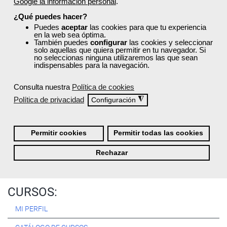
Google la información personal
.
Registrarse
¿Qué puedes hacer?
Puedes
aceptar
las cookies para que tu experiencia
en la web sea óptima.
También puedes
configurar
las cookies y seleccionar
solo aquellas que quiera permitir en tu navegador. Si
no seleccionas ninguna utilizaremos las que sean
Quiénes Somos:
indispensables para la navegación.
Especialistas en consultoría y
formación para el empleo
.
Consulta nuestra
Política de cookies
Nuestro objetivo diario es, única y exclusivamente, ayudarte a
Política de privacidad
◮
Configuración
conseguir tus metas profesionales ofreciéndote los mejores
cursos
del momento. ¿Te apuntas?
Permitir cookies
Permitir todas las cookies
Más sobre Femxa
Rechazar
CURSOS:
MI PERFIL