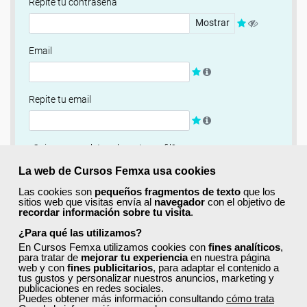
Repite tu contraseña
Mostrar
Email
Repite tu email
¿Quieres completar ahora tu perfil?
Si
No, completaré mi perfil más adelante
La web de Cursos Femxa usa cookies
Las cookies son
pequeños fragmentos de texto
que los
Newsletter
sitios web que visitas envía al
navegador
con el objetivo de
recordar información sobre tu visita
.
Si, quiero recibir información sobre cursos, ofertas
exclusivas y recursos para el aprendizaje.
¿Para qué las utilizamos?
En Cursos Femxa utilizamos cookies con
fines analíticos
,
para tratar de
mejorar tu experiencia
en nuestra página
Términos y condiciones
web y con
fines publicitarios
, para adaptar el contenido a
tus gustos y personalizar nuestros anuncios, marketing y
He leído y acepto la
Política de Privacidad
publicaciones en redes sociales.
Puedes obtener más información consultando
cómo trata