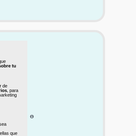
que
sobre tu
ar de
rios
, para
marketing
el aprendizaje.
 sea
ellas que