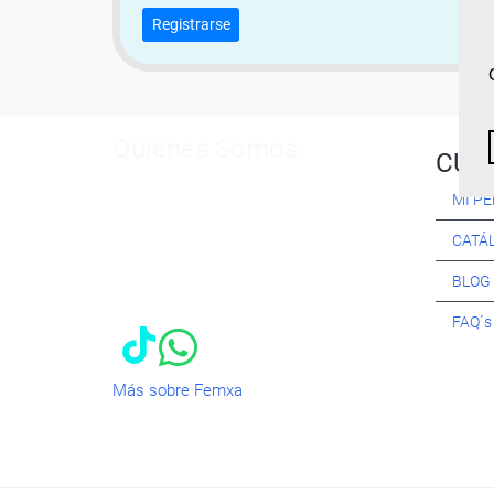
Registrarse
Quiénes Somos:
CUR
Especialistas en consultoría y
MI PE
formación para el empleo
. Nuestro
objetivo diario es, única y
CATÁ
exclusivamente, ayudarte a conseguir
tus metas profesionales ofreciéndote
BLOG
los mejores
cursos
del momento. ¿Te
apuntas?
FAQ´
Más sobre Femxa