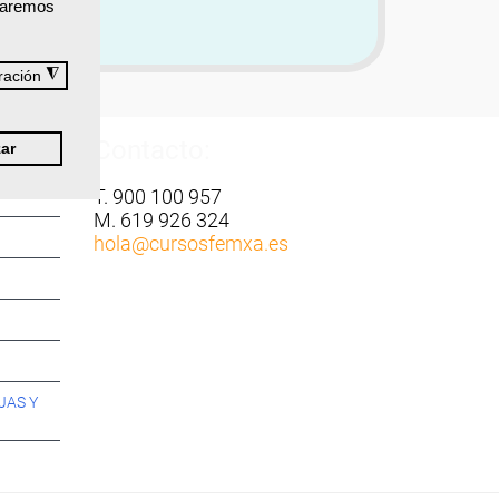
izaremos
◮
ración
Contacto:
ar
T. 900 100 957
M. 619 926 324
hola
@cursosfemxa.es
JAS Y