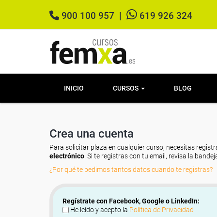
900 100 957
|
619 926 324
INICIO
CURSOS
BLOG
Crea una cuenta
Para solicitar plaza en cualquier curso, necesitas registr
electrónico
. Si te registras con tu email, revisa la band
¿Por qué te pedimos tantos datos cuando te registras?
Regístrate con Facebook, Google o LinkedIn:
He leído y acepto la
Política de Privacidad