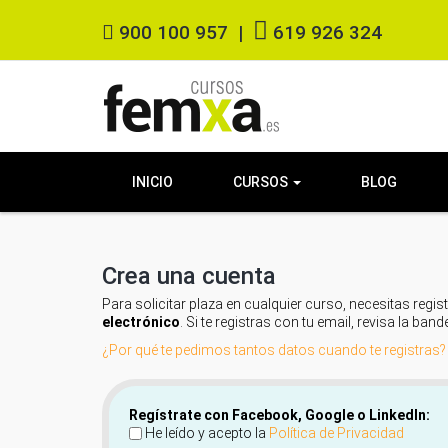
900 100 957
|
619 926 324
INICIO
CURSOS
BLOG
Crea una cuenta
Para solicitar plaza en cualquier curso, necesitas regist
electrónico
. Si te registras con tu email, revisa la ban
¿Por qué te pedimos tantos datos cuando te registras?
Regístrate con Facebook, Google o LinkedIn:
He leído y acepto la
Política de Privacidad