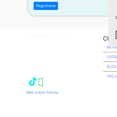
Registrarse
Quiénes Somos:
CUR
Especialistas en consultoría y
MI PE
formación para el empleo
. Nuestro
objetivo diario es, única y
CATÁ
exclusivamente, ayudarte a conseguir
tus metas profesionales ofreciéndote
BLOG
los mejores
cursos
del momento. ¿Te
apuntas?
FAQ´
Más sobre Femxa