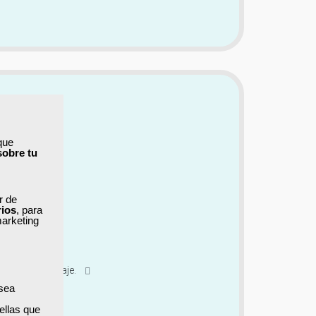
que
sobre tu
ar de
rios
, para
marketing
ra el aprendizaje.
 sea
ellas que