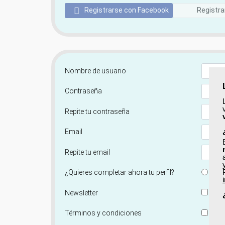
Registrarse con Facebook
Registra
Nombre de usuario
Contraseña
Repite tu contraseña
Email
Repite tu email
Si
¿Quieres completar ahora tu perfil?
Si, q
Newsletter
He le
Términos y condiciones