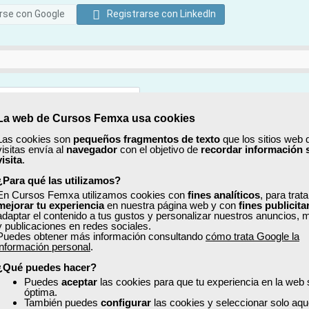
rse con Google
Registrarse con LinkedIn
La web de Cursos Femxa usa cookies
Mostrar
Las cookies son
pequeños fragmentos de texto
que los sitios web 
visitas envía al
navegador
con el objetivo de
recordar información 
Mostrar
visita
.
¿Para qué las utilizamos?
En Cursos Femxa utilizamos cookies con
fines analíticos
, para trat
mejorar tu experiencia
en nuestra página web y con
fines publicita
adaptar el contenido a tus gustos y personalizar nuestros anuncios, 
y publicaciones en redes sociales.
Puedes obtener más información consultando
cómo trata Google la
No, completaré mi perfil más adelante
información personal
.
uiero recibir información sobre cursos, ofertas exclusivas y recursos pa
¿Qué puedes hacer?
Puedes
aceptar
las cookies para que tu experiencia en la web
óptima.
ído y acepto la
Política de Privacidad
También puedes
configurar
las cookies y seleccionar solo aqu