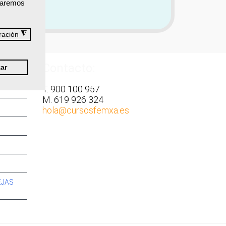
izaremos
◮
ración
Contacto:
ar
T. 900 100 957
M. 619 926 324
hola
@cursosfemxa.es
EJAS