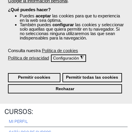
Google la información personal
.
Registrarse
¿Qué puedes hacer?
Puedes
aceptar
las cookies para que tu experiencia
en la web sea óptima.
También puedes
configurar
las cookies y seleccionar
solo aquellas que quiera permitir en tu navegador. Si
no seleccionas ninguna utilizaremos las que sean
Quiénes Somos:
indispensables para la navegación.
Especialistas en consultoría y
formación para el empleo
.
Consulta nuestra
Política de cookies
Nuestro objetivo diario es, única y exclusivamente, ayudarte a
Política de privacidad
◮
Configuración
conseguir tus metas profesionales ofreciéndote los mejores
cursos
del momento. ¿Te apuntas?
Permitir cookies
Permitir todas las cookies
Más sobre Femxa
Rechazar
CURSOS:
MI PERFIL