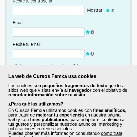
Repite tu contraseña
Mostrar
Email
Repite tu email
¿Quieres completar ahora tu perfil?
Si
No, completaré mi perfil más adelante
La web de Cursos Femxa usa cookies
Las cookies son
pequeños fragmentos de texto
que los
Newsletter
sitios web que visitas envía al
navegador
con el objetivo de
recordar información sobre tu visita
.
Si, quiero recibir información sobre cursos, ofertas
exclusivas y recursos para el aprendizaje.
¿Para qué las utilizamos?
En Cursos Femxa utilizamos cookies con
fines analíticos
,
para tratar de
mejorar tu experiencia
en nuestra página
Términos y condiciones
web y con
fines publicitarios
, para adaptar el contenido a
tus gustos y personalizar nuestros anuncios, marketing y
He leído y acepto la
Política de Privacidad
publicaciones en redes sociales.
Puedes obtener más información consultando
cómo trata