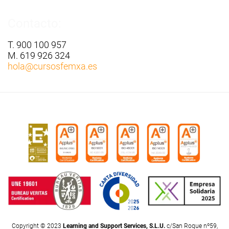
Contacto:
T. 900 100 957
M. 619 926 324
hola
@cursosfemxa.es
Copyright © 2023
Learning and Support Services, S.L.U.
c/San Roque nº59,