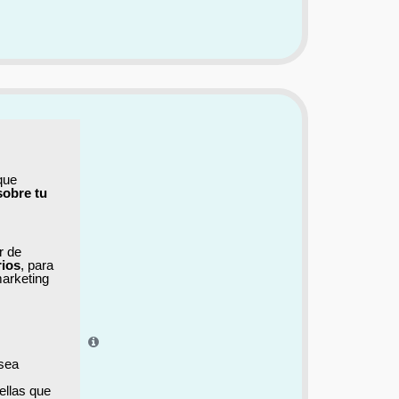
que
sobre tu
ar de
rios
, para
marketing
el aprendizaje.
 sea
ellas que