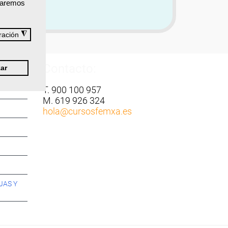
izaremos
◮
ración
Contacto:
ar
T. 900 100 957
M. 619 926 324
hola
@cursosfemxa.es
JAS Y