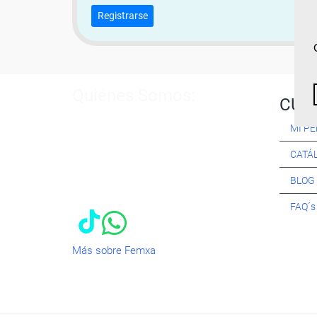
Registrarse
Quiénes Somos:
CUR
Especialistas en consultoría y
MI PE
formación para el empleo
. Nuestro
objetivo diario es, única y
CATÁ
exclusivamente, ayudarte a conseguir
tus metas profesionales ofreciéndote
BLOG
los mejores
cursos
del momento. ¿Te
apuntas?
FAQ´
Más sobre Femxa