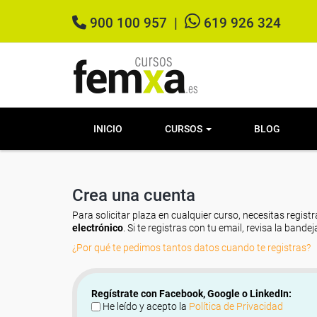
900 100 957
|
619 926 324
INICIO
CURSOS
BLOG
Crea una cuenta
Para solicitar plaza en cualquier curso, necesitas registr
electrónico
. Si te registras con tu email, revisa la band
¿Por qué te pedimos tantos datos cuando te registras?
Regístrate con Facebook, Google o LinkedIn:
He leído y acepto la
Política de Privacidad