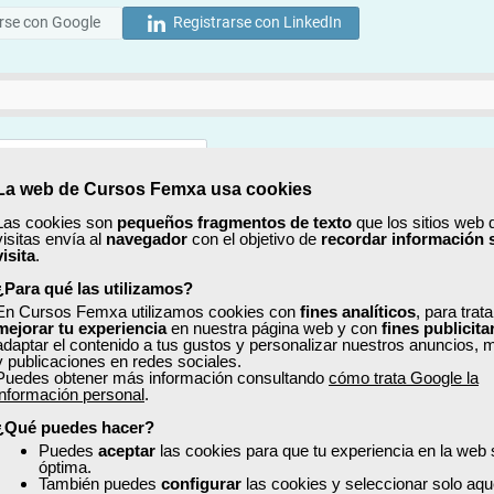
rse con Google
Registrarse con LinkedIn
La web de Cursos Femxa usa cookies
Mostrar
Las cookies son
pequeños fragmentos de texto
que los sitios web 
visitas envía al
navegador
con el objetivo de
recordar información 
Mostrar
visita
.
¿Para qué las utilizamos?
En Cursos Femxa utilizamos cookies con
fines analíticos
, para trat
mejorar tu experiencia
en nuestra página web y con
fines publicita
adaptar el contenido a tus gustos y personalizar nuestros anuncios, 
y publicaciones en redes sociales.
Puedes obtener más información consultando
cómo trata Google la
No, completaré mi perfil más adelante
información personal
.
uiero recibir información sobre cursos, ofertas exclusivas y recursos para 
¿Qué puedes hacer?
Puedes
aceptar
las cookies para que tu experiencia en la web
óptima.
ído y acepto la
Política de Privacidad
También puedes
configurar
las cookies y seleccionar solo aqu