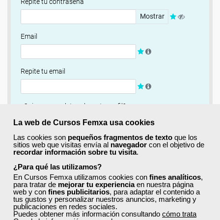
Repite tu contraseña
Mostrar
Email
Repite tu email
¿Quieres completar ahora tu perfil?
Si
No, completaré mi perfil más adelante
La web de Cursos Femxa usa cookies
Las cookies son
pequeños fragmentos de texto
que los
Newsletter
sitios web que visitas envía al
navegador
con el objetivo de
recordar información sobre tu visita
.
Si, quiero recibir información sobre cursos, ofertas
exclusivas y recursos para el aprendizaje.
¿Para qué las utilizamos?
En Cursos Femxa utilizamos cookies con
fines analíticos
,
para tratar de
mejorar tu experiencia
en nuestra página
Términos y condiciones
web y con
fines publicitarios
, para adaptar el contenido a
tus gustos y personalizar nuestros anuncios, marketing y
He leído y acepto la
Política de Privacidad
publicaciones en redes sociales.
Puedes obtener más información consultando
cómo trata