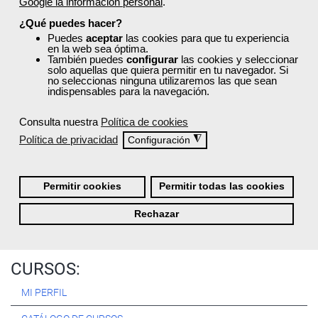
Google la información personal
.
Registrarse
¿Qué puedes hacer?
Puedes
aceptar
las cookies para que tu experiencia
en la web sea óptima.
También puedes
configurar
las cookies y seleccionar
solo aquellas que quiera permitir en tu navegador. Si
no seleccionas ninguna utilizaremos las que sean
Quiénes Somos:
indispensables para la navegación.
Especialistas en consultoría y
formación para el empleo
.
Consulta nuestra
Política de cookies
Nuestro objetivo diario es, única y exclusivamente, ayudarte a
Política de privacidad
◮
Configuración
conseguir tus metas profesionales ofreciéndote los mejores
cursos
del momento. ¿Te apuntas?
Permitir cookies
Permitir todas las cookies
Más sobre Femxa
Rechazar
CURSOS:
MI PERFIL