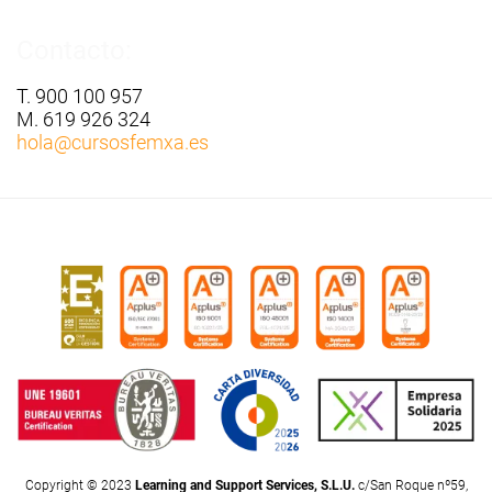
Contacto:
T. 900 100 957
M. 619 926 324
hola
@cursosfemxa.es
Copyright © 2023
Learning and Support Services, S.L.U.
c/San Roque nº59,