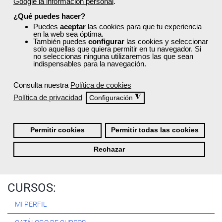
Google la información personal
.
Registrarse
¿Qué puedes hacer?
Puedes
aceptar
las cookies para que tu experiencia
en la web sea óptima.
También puedes
configurar
las cookies y seleccionar
solo aquellas que quiera permitir en tu navegador. Si
no seleccionas ninguna utilizaremos las que sean
Quiénes Somos:
indispensables para la navegación.
Especialistas en consultoría y
formación para el empleo
.
Consulta nuestra
Política de cookies
Nuestro objetivo diario es, única y exclusivamente, ayudarte a
Política de privacidad
◮
Configuración
conseguir tus metas profesionales ofreciéndote los mejores
cursos
del momento. ¿Te apuntas?
Permitir cookies
Permitir todas las cookies
Más sobre Femxa
Rechazar
CURSOS:
MI PERFIL