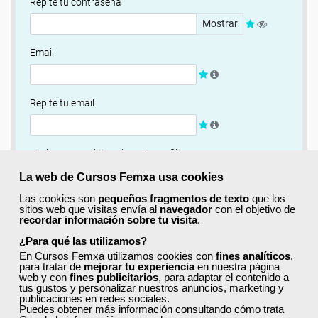
Repite tu contraseña
Mostrar
Email
Repite tu email
¿Quieres completar ahora tu perfil?
Si
No, completaré mi perfil más adelante
La web de Cursos Femxa usa cookies
Las cookies son
pequeños fragmentos de texto
que los
Newsletter
sitios web que visitas envía al
navegador
con el objetivo de
recordar información sobre tu visita
.
Si, quiero recibir información sobre cursos, ofertas
exclusivas y recursos para el aprendizaje.
¿Para qué las utilizamos?
En Cursos Femxa utilizamos cookies con
fines analíticos
,
para tratar de
mejorar tu experiencia
en nuestra página
Términos y condiciones
web y con
fines publicitarios
, para adaptar el contenido a
tus gustos y personalizar nuestros anuncios, marketing y
He leído y acepto la
Política de Privacidad
publicaciones en redes sociales.
Puedes obtener más información consultando
cómo trata