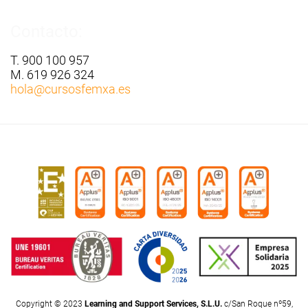
Contacto:
T. 900 100 957
M. 619 926 324
hola
@cursosfemxa.es
Copyright © 2023
Learning and Support Services, S.L.U.
c/San Roque nº59,