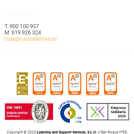
Contacto:
T. 900 100 957
M. 619 926 324
hola
@cursosfemxa.es
Copyright © 2023
Learning and Support Services, S.L.U.
c/San Roque nº59,