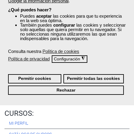
Google la información personal
.
Registrarse
¿Qué puedes hacer?
Puedes
aceptar
las cookies para que tu experiencia
en la web sea óptima.
También puedes
configurar
las cookies y seleccionar
solo aquellas que quiera permitir en tu navegador. Si
no seleccionas ninguna utilizaremos las que sean
Quiénes Somos:
indispensables para la navegación.
Especialistas en consultoría y
formación para el empleo
.
Consulta nuestra
Política de cookies
Nuestro objetivo diario es, única y exclusivamente, ayudarte a
Política de privacidad
◮
Configuración
conseguir tus metas profesionales ofreciéndote los mejores
cursos
del momento. ¿Te apuntas?
Permitir cookies
Permitir todas las cookies
Más sobre Femxa
Rechazar
CURSOS:
MI PERFIL