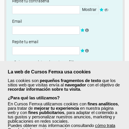
Repite tu contraseña
Mostrar
Email
Repite tu email
¿Quieres completar ahora tu perfil?
Si
No, completaré mi perfil más adelante
La web de Cursos Femxa usa cookies
Las cookies son
pequeños fragmentos de texto
que los
Newsletter
sitios web que visitas envía al
navegador
con el objetivo de
recordar información sobre tu visita
.
Si, quiero recibir información sobre cursos, ofertas
exclusivas y recursos para el aprendizaje.
¿Para qué las utilizamos?
En Cursos Femxa utilizamos cookies con
fines analíticos
,
para tratar de
mejorar tu experiencia
en nuestra página
Términos y condiciones
web y con
fines publicitarios
, para adaptar el contenido a
tus gustos y personalizar nuestros anuncios, marketing y
He leído y acepto la
Política de Privacidad
publicaciones en redes sociales.
Puedes obtener más información consultando
cómo trata