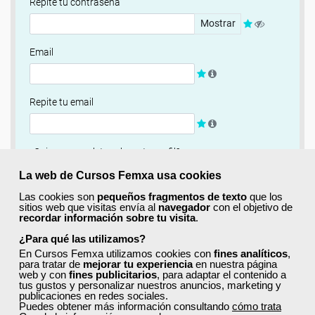
Repite tu contraseña
Mostrar
Email
Repite tu email
¿Quieres completar ahora tu perfil?
Si
No, completaré mi perfil más adelante
La web de Cursos Femxa usa cookies
Las cookies son
pequeños fragmentos de texto
que los
Newsletter
sitios web que visitas envía al
navegador
con el objetivo de
recordar información sobre tu visita
.
Si, quiero recibir información sobre cursos, ofertas
exclusivas y recursos para el aprendizaje.
¿Para qué las utilizamos?
En Cursos Femxa utilizamos cookies con
fines analíticos
,
para tratar de
mejorar tu experiencia
en nuestra página
Términos y condiciones
web y con
fines publicitarios
, para adaptar el contenido a
tus gustos y personalizar nuestros anuncios, marketing y
He leído y acepto la
Política de Privacidad
publicaciones en redes sociales.
Puedes obtener más información consultando
cómo trata