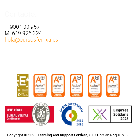
Contacto:
T. 900 100 957
M. 619 926 324
hola
@cursosfemxa.es
Copyright © 2023
Learning and Support Services, S.L.U.
c/San Roque nº59,