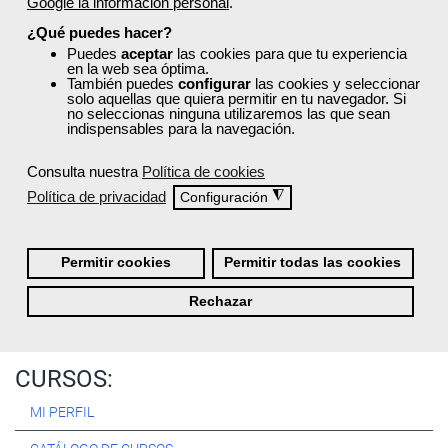
Google la información personal
.
Registrarse
¿Qué puedes hacer?
Puedes
aceptar
las cookies para que tu experiencia
en la web sea óptima.
También puedes
configurar
las cookies y seleccionar
solo aquellas que quiera permitir en tu navegador. Si
no seleccionas ninguna utilizaremos las que sean
Quiénes Somos:
indispensables para la navegación.
Especialistas en consultoría y
formación para el empleo
.
Consulta nuestra
Política de cookies
Nuestro objetivo diario es, única y exclusivamente, ayudarte a
Política de privacidad
◮
Configuración
conseguir tus metas profesionales ofreciéndote los mejores
cursos
del momento. ¿Te apuntas?
Permitir cookies
Permitir todas las cookies
Más sobre Femxa
Rechazar
CURSOS:
MI PERFIL