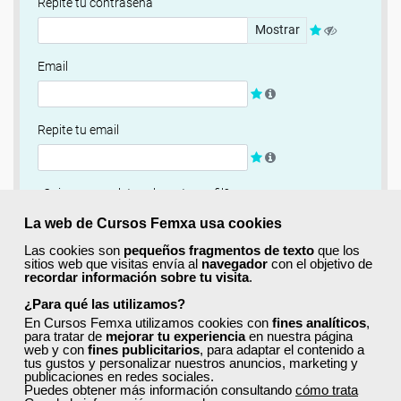
Repite tu contraseña
Mostrar
Email
Repite tu email
¿Quieres completar ahora tu perfil?
Si
No, completaré mi perfil más adelante
La web de Cursos Femxa usa cookies
Las cookies son
pequeños fragmentos de texto
que los
Newsletter
sitios web que visitas envía al
navegador
con el objetivo de
recordar información sobre tu visita
.
Si, quiero recibir información sobre cursos, ofertas
exclusivas y recursos para el aprendizaje.
¿Para qué las utilizamos?
En Cursos Femxa utilizamos cookies con
fines analíticos
,
para tratar de
mejorar tu experiencia
en nuestra página
Términos y condiciones
web y con
fines publicitarios
, para adaptar el contenido a
tus gustos y personalizar nuestros anuncios, marketing y
He leído y acepto la
Política de Privacidad
publicaciones en redes sociales.
Puedes obtener más información consultando
cómo trata