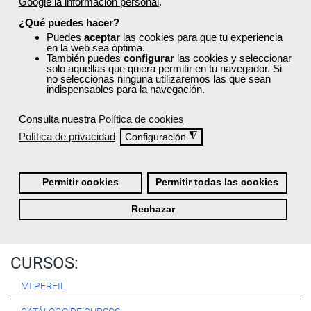
Google la información personal
.
Registrarse
¿Qué puedes hacer?
Puedes
aceptar
las cookies para que tu experiencia
en la web sea óptima.
También puedes
configurar
las cookies y seleccionar
solo aquellas que quiera permitir en tu navegador. Si
no seleccionas ninguna utilizaremos las que sean
Quiénes Somos:
indispensables para la navegación.
Especialistas en consultoría y
formación para el empleo
.
Consulta nuestra
Política de cookies
Nuestro objetivo diario es, única y exclusivamente, ayudarte a
Política de privacidad
◮
Configuración
conseguir tus metas profesionales ofreciéndote los mejores
cursos
del momento. ¿Te apuntas?
Permitir cookies
Permitir todas las cookies
Más sobre Femxa
Rechazar
CURSOS:
MI PERFIL