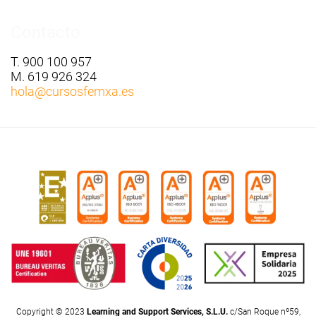
Contacto:
T. 900 100 957
M. 619 926 324
hola
@cursosfemxa.es
Copyright © 2023
Learning and Support Services, S.L.U.
c/San Roque nº59,