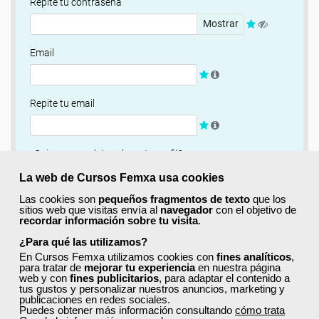
Repite tu contraseña
Mostrar
Email
Repite tu email
¿Quieres completar ahora tu perfil?
Si
No, completaré mi perfil más adelante
La web de Cursos Femxa usa cookies
Las cookies son
pequeños fragmentos de texto
que los
Newsletter
sitios web que visitas envía al
navegador
con el objetivo de
recordar información sobre tu visita
.
Si, quiero recibir información sobre cursos, ofertas
exclusivas y recursos para el aprendizaje.
¿Para qué las utilizamos?
En Cursos Femxa utilizamos cookies con
fines analíticos
,
para tratar de
mejorar tu experiencia
en nuestra página
Términos y condiciones
web y con
fines publicitarios
, para adaptar el contenido a
tus gustos y personalizar nuestros anuncios, marketing y
He leído y acepto la
Política de Privacidad
publicaciones en redes sociales.
Puedes obtener más información consultando
cómo trata