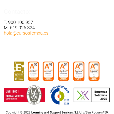
Contacto:
T. 900 100 957
M. 619 926 324
hola
@cursosfemxa.es
Copyright © 2023
Learning and Support Services, S.L.U.
c/San Roque nº59,