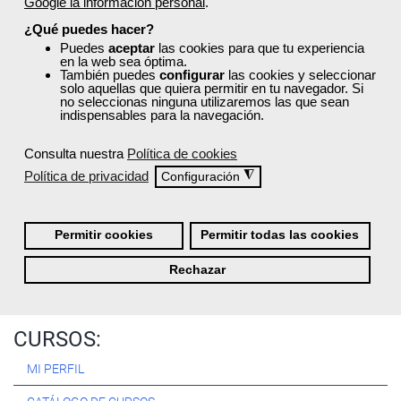
Google la información personal
.
Registrarse
¿Qué puedes hacer?
Puedes
aceptar
las cookies para que tu experiencia
en la web sea óptima.
También puedes
configurar
las cookies y seleccionar
solo aquellas que quiera permitir en tu navegador. Si
no seleccionas ninguna utilizaremos las que sean
Quiénes Somos:
indispensables para la navegación.
Especialistas en consultoría y
formación para el empleo
.
Consulta nuestra
Política de cookies
Nuestro objetivo diario es, única y exclusivamente, ayudarte a
Política de privacidad
◮
Configuración
conseguir tus metas profesionales ofreciéndote los mejores
cursos
del momento. ¿Te apuntas?
Permitir cookies
Permitir todas las cookies
Más sobre Femxa
Rechazar
CURSOS:
MI PERFIL