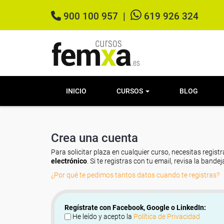
900 100 957
|
619 926 324
INICIO
CURSOS
BLOG
Crea una cuenta
Para solicitar plaza en cualquier curso, necesitas registr
electrónico
. Si te registras con tu email, revisa la band
¿Por qué te pedimos tantos datos cuando te registras?
Regístrate con Facebook, Google o LinkedIn:
He leído y acepto la
Política de Privacidad