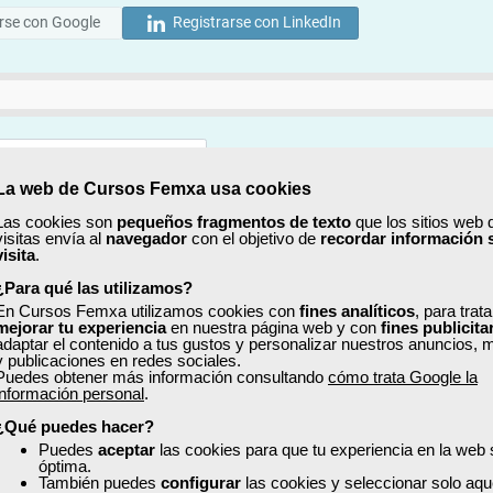
rse con Google
Registrarse con LinkedIn
La web de Cursos Femxa usa cookies
Mostrar
Las cookies son
pequeños fragmentos de texto
que los sitios web 
visitas envía al
navegador
con el objetivo de
recordar información 
Mostrar
visita
.
¿Para qué las utilizamos?
En Cursos Femxa utilizamos cookies con
fines analíticos
, para trat
mejorar tu experiencia
en nuestra página web y con
fines publicita
adaptar el contenido a tus gustos y personalizar nuestros anuncios, 
y publicaciones en redes sociales.
Puedes obtener más información consultando
cómo trata Google la
No, completaré mi perfil más adelante
información personal
.
uiero recibir información sobre cursos, ofertas exclusivas y recursos para 
¿Qué puedes hacer?
Puedes
aceptar
las cookies para que tu experiencia en la web
óptima.
ído y acepto la
Política de Privacidad
También puedes
configurar
las cookies y seleccionar solo aqu