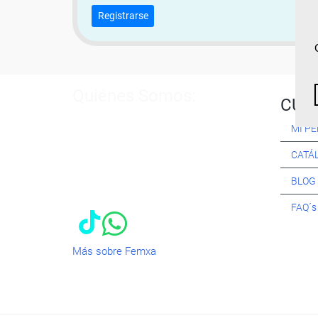
Registrarse
Quiénes Somos:
CUR
Especialistas en consultoría y
MI PE
formación para el empleo
. Nuestro
objetivo diario es, única y
CATÁ
exclusivamente, ayudarte a conseguir
tus metas profesionales ofreciéndote
BLOG
los mejores
cursos
del momento. ¿Te
apuntas?
FAQ´
Más sobre Femxa