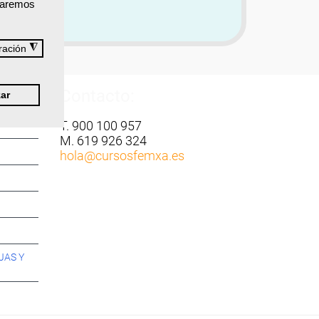
izaremos
◮
ración
Contacto:
ar
T. 900 100 957
M. 619 926 324
hola
@cursosfemxa.es
JAS Y