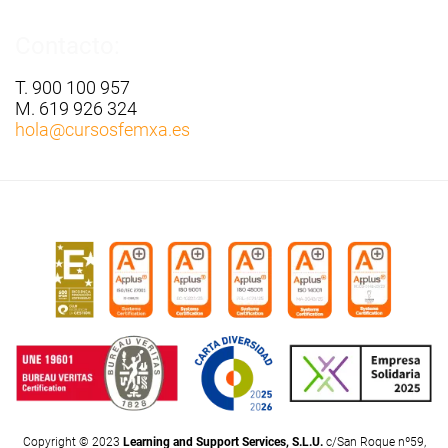
Contacto:
T. 900 100 957
M. 619 926 324
hola
@cursosfemxa.es
Copyright © 2023
Learning and Support Services, S.L.U.
c/San Roque nº59,