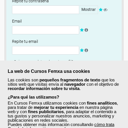
Repite tu contraseña
Mostrar
Email
Repite tu email
¿Quieres completar ahora tu perfil?
Si
No, completaré mi perfil más adelante
La web de Cursos Femxa usa cookies
Las cookies son
pequeños fragmentos de texto
que los
Newsletter
sitios web que visitas envía al
navegador
con el objetivo de
recordar información sobre tu visita
.
Si, quiero recibir información sobre cursos, ofertas
exclusivas y recursos para el aprendizaje.
¿Para qué las utilizamos?
En Cursos Femxa utilizamos cookies con
fines analíticos
,
para tratar de
mejorar tu experiencia
en nuestra página
Términos y condiciones
web y con
fines publicitarios
, para adaptar el contenido a
tus gustos y personalizar nuestros anuncios, marketing y
He leído y acepto la
Política de Privacidad
publicaciones en redes sociales.
Puedes obtener más información consultando
cómo trata