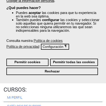
Google la información personal
.
Registrarse
¿Qué puedes hacer?
Puedes
aceptar
las cookies para que tu experiencia
en la web sea óptima.
También puedes
configurar
las cookies y seleccionar
solo aquellas que quiera permitir en tu navegador. Si
no seleccionas ninguna utilizaremos las que sean
Quiénes Somos:
indispensables para la navegación.
Especialistas en consultoría y
formación para el empleo
.
Consulta nuestra
Política de cookies
Nuestro objetivo diario es, única y exclusivamente, ayudarte a
Política de privacidad
◮
Configuración
conseguir tus metas profesionales ofreciéndote los mejores
cursos
del momento. ¿Te apuntas?
Permitir cookies
Permitir todas las cookies
Más sobre Femxa
Rechazar
CURSOS:
MI PERFIL