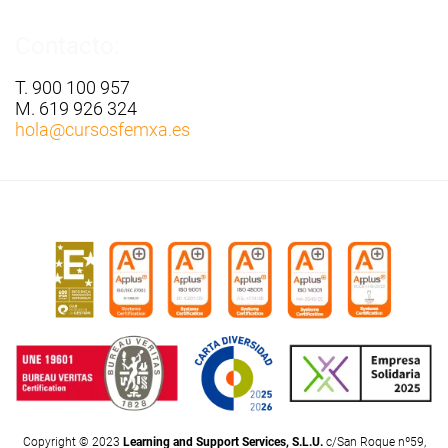
Contacto:
T. 900 100 957
M. 619 926 324
hola
@cursosfemxa.es
Copyright © 2023
Learning and Support Services, S.L.U.
c/San Roque nº59,