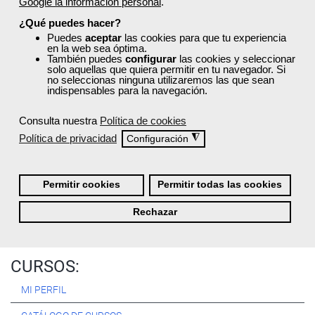
Google la información personal
.
Registrarse
¿Qué puedes hacer?
Puedes
aceptar
las cookies para que tu experiencia
en la web sea óptima.
También puedes
configurar
las cookies y seleccionar
solo aquellas que quiera permitir en tu navegador. Si
no seleccionas ninguna utilizaremos las que sean
Quiénes Somos:
indispensables para la navegación.
Especialistas en consultoría y
formación para el empleo
.
Consulta nuestra
Política de cookies
Nuestro objetivo diario es, única y exclusivamente, ayudarte a
Política de privacidad
◮
Configuración
conseguir tus metas profesionales ofreciéndote los mejores
cursos
del momento. ¿Te apuntas?
Permitir cookies
Permitir todas las cookies
Más sobre Femxa
Rechazar
CURSOS:
MI PERFIL