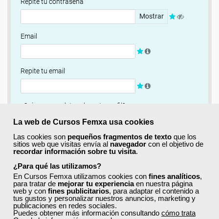
Repite tu contraseña
Mostrar
Email
Repite tu email
¿Quieres completar ahora tu perfil?
Si
No, completaré mi perfil más adelante
La web de Cursos Femxa usa cookies
Las cookies son
pequeños fragmentos de texto
que los
Newsletter
sitios web que visitas envía al
navegador
con el objetivo de
recordar información sobre tu visita
.
Si, quiero recibir información sobre cursos, ofertas
exclusivas y recursos para el aprendizaje.
¿Para qué las utilizamos?
En Cursos Femxa utilizamos cookies con
fines analíticos
,
para tratar de
mejorar tu experiencia
en nuestra página
Términos y condiciones
web y con
fines publicitarios
, para adaptar el contenido a
tus gustos y personalizar nuestros anuncios, marketing y
He leído y acepto la
Política de Privacidad
publicaciones en redes sociales.
Puedes obtener más información consultando
cómo trata