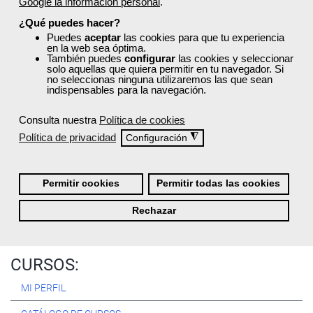
Google la información personal
.
Registrarse
¿Qué puedes hacer?
Puedes
aceptar
las cookies para que tu experiencia
en la web sea óptima.
También puedes
configurar
las cookies y seleccionar
solo aquellas que quiera permitir en tu navegador. Si
no seleccionas ninguna utilizaremos las que sean
Quiénes Somos:
indispensables para la navegación.
Especialistas en consultoría y
formación para el empleo
.
Consulta nuestra
Política de cookies
Nuestro objetivo diario es, única y exclusivamente, ayudarte a
Política de privacidad
◮
Configuración
conseguir tus metas profesionales ofreciéndote los mejores
cursos
del momento. ¿Te apuntas?
Permitir cookies
Permitir todas las cookies
Más sobre Femxa
Rechazar
CURSOS:
MI PERFIL