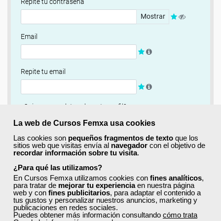
Repite tu contraseña
Mostrar
Email
Repite tu email
¿Quieres completar ahora tu perfil?
Si
No, completaré mi perfil más adelante
La web de Cursos Femxa usa cookies
Las cookies son
pequeños fragmentos de texto
que los
Newsletter
sitios web que visitas envía al
navegador
con el objetivo de
recordar información sobre tu visita
.
Si, quiero recibir información sobre cursos, ofertas
exclusivas y recursos para el aprendizaje.
¿Para qué las utilizamos?
En Cursos Femxa utilizamos cookies con
fines analíticos
,
para tratar de
mejorar tu experiencia
en nuestra página
Términos y condiciones
web y con
fines publicitarios
, para adaptar el contenido a
tus gustos y personalizar nuestros anuncios, marketing y
He leído y acepto la
Política de Privacidad
publicaciones en redes sociales.
Puedes obtener más información consultando
cómo trata