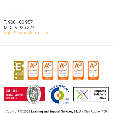
Contacto:
T. 900 100 957
M. 619 926 324
hola
@cursosfemxa.es
Copyright © 2023
Learning and Support Services, S.L.U.
c/San Roque nº59,