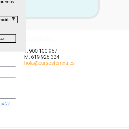
izaremos
◮
ración
Contacto:
ar
T. 900 100 957
M. 619 926 324
hola
@cursosfemxa.es
JAS Y