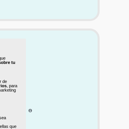
que
sobre tu
ar de
rios
, para
marketing
el aprendizaje.
 sea
ellas que