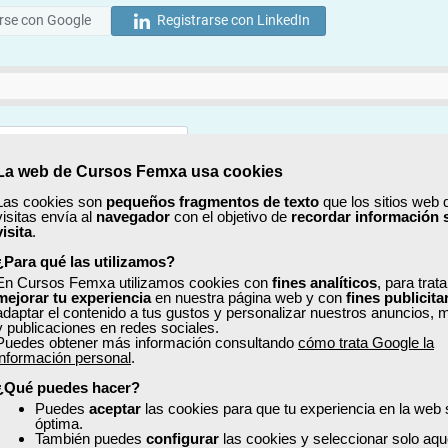
rse con Google
Registrarse con LinkedIn
La web de Cursos Femxa usa cookies
Mostrar
Las cookies son
pequeños fragmentos de texto
que los sitios web 
visitas envía al
navegador
con el objetivo de
recordar información 
Mostrar
visita
.
¿Para qué las utilizamos?
En Cursos Femxa utilizamos cookies con
fines analíticos
, para trat
mejorar tu experiencia
en nuestra página web y con
fines publicita
adaptar el contenido a tus gustos y personalizar nuestros anuncios, 
y publicaciones en redes sociales.
Puedes obtener más información consultando
cómo trata Google la
No, completaré mi perfil más adelante
información personal
.
uiero recibir información sobre cursos, ofertas exclusivas y recursos para 
¿Qué puedes hacer?
Puedes
aceptar
las cookies para que tu experiencia en la web
óptima.
ído y acepto la
Política de Privacidad
También puedes
configurar
las cookies y seleccionar solo aqu