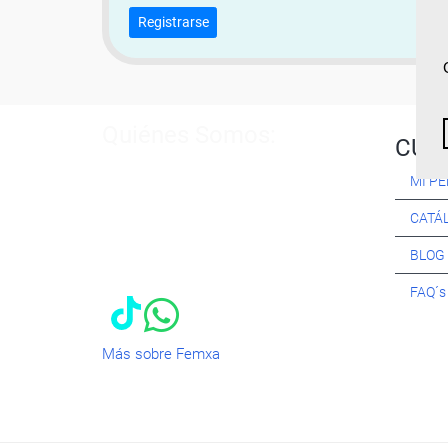
Registrarse
Quiénes Somos:
CUR
Especialistas en consultoría y
MI PE
formación para el empleo
. Nuestro
objetivo diario es, única y
CATÁ
exclusivamente, ayudarte a conseguir
tus metas profesionales ofreciéndote
BLOG
los mejores
cursos
del momento. ¿Te
apuntas?
FAQ´
Más sobre Femxa