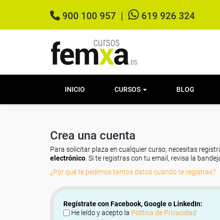
900 100 957
|
619 926 324
INICIO
CURSOS
BLOG
Crea una cuenta
Para solicitar plaza en cualquier curso, necesitas registr
electrónico
. Si te registras con tu email, revisa la band
¿Por qué te pedimos tantos datos cuando te registras?
Regístrate con Facebook, Google o LinkedIn:
He leído y acepto la
Política de Privacidad