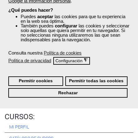
Google la información personal
.
Registrarse
¿Qué puedes hacer?
Puedes
aceptar
las cookies para que tu experiencia
en la web sea óptima.
También puedes
configurar
las cookies y seleccionar
solo aquellas que quiera permitir en tu navegador. Si
no seleccionas ninguna utilizaremos las que sean
Quiénes Somos:
indispensables para la navegación.
Especialistas en consultoría y
formación para el empleo
.
Consulta nuestra
Política de cookies
Nuestro objetivo diario es, única y exclusivamente, ayudarte a
Política de privacidad
◮
Configuración
conseguir tus metas profesionales ofreciéndote los mejores
cursos
del momento. ¿Te apuntas?
Permitir cookies
Permitir todas las cookies
Más sobre Femxa
Rechazar
CURSOS:
MI PERFIL