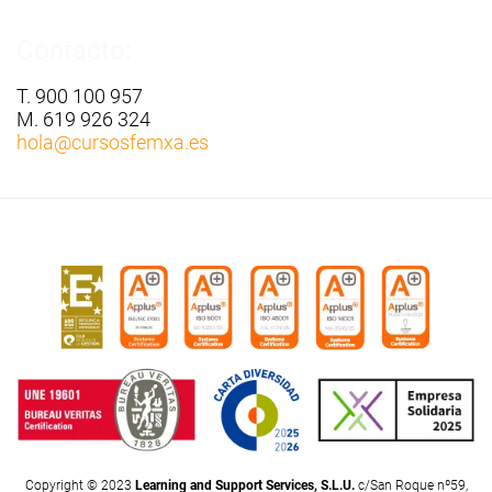
Contacto:
T. 900 100 957
M. 619 926 324
hola
@cursosfemxa.es
Copyright © 2023
Learning and Support Services, S.L.U.
c/San Roque nº59,