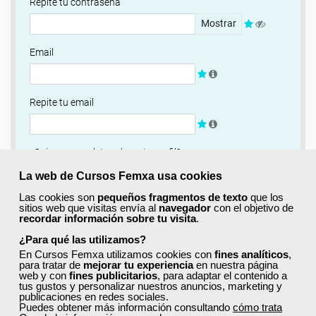
Repite tu contraseña
Mostrar
Email
Repite tu email
¿Quieres completar ahora tu perfil?
Si
No, completaré mi perfil más adelante
La web de Cursos Femxa usa cookies
Las cookies son
pequeños fragmentos de texto
que los
Newsletter
sitios web que visitas envía al
navegador
con el objetivo de
recordar información sobre tu visita
.
Si, quiero recibir información sobre cursos, ofertas
exclusivas y recursos para el aprendizaje.
¿Para qué las utilizamos?
En Cursos Femxa utilizamos cookies con
fines analíticos
,
para tratar de
mejorar tu experiencia
en nuestra página
Términos y condiciones
web y con
fines publicitarios
, para adaptar el contenido a
tus gustos y personalizar nuestros anuncios, marketing y
He leído y acepto la
Política de Privacidad
publicaciones en redes sociales.
Puedes obtener más información consultando
cómo trata