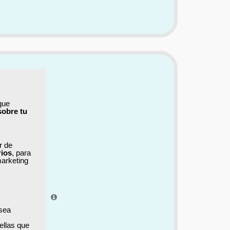
que
sobre tu
ar de
rios
, para
marketing
el aprendizaje.
 sea
ellas que