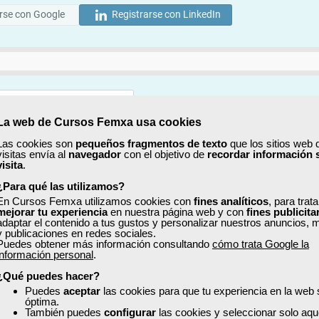
rse con Google
Registrarse con LinkedIn
La web de Cursos Femxa usa cookies
Mostrar
Las cookies son
pequeños fragmentos de texto
que los sitios web 
visitas envía al
navegador
con el objetivo de
recordar información 
Mostrar
visita
.
¿Para qué las utilizamos?
En Cursos Femxa utilizamos cookies con
fines analíticos
, para trat
mejorar tu experiencia
en nuestra página web y con
fines publicita
adaptar el contenido a tus gustos y personalizar nuestros anuncios, 
y publicaciones en redes sociales.
Puedes obtener más información consultando
cómo trata Google la
No, completaré mi perfil más adelante
información personal
.
uiero recibir información sobre cursos, ofertas exclusivas y recursos para 
¿Qué puedes hacer?
Puedes
aceptar
las cookies para que tu experiencia en la web
óptima.
ído y acepto la
Política de Privacidad
También puedes
configurar
las cookies y seleccionar solo aqu