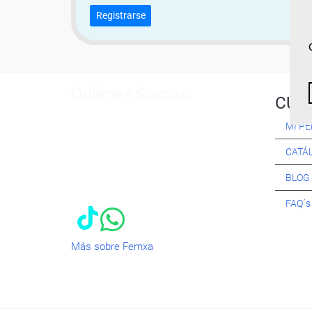
Registrarse
Quiénes Somos:
CUR
Especialistas en consultoría y
MI PE
formación para el empleo
. Nuestro
objetivo diario es, única y
CATÁ
exclusivamente, ayudarte a conseguir
tus metas profesionales ofreciéndote
BLOG
los mejores
cursos
del momento. ¿Te
apuntas?
FAQ´
Más sobre Femxa