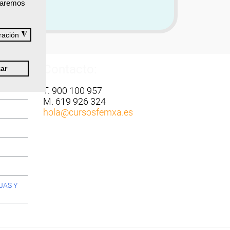
izaremos
◮
ración
Contacto:
ar
T. 900 100 957
M. 619 926 324
hola
@cursosfemxa.es
JAS Y