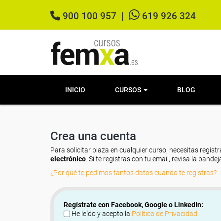
900 100 957
|
619 926 324
INICIO
CURSOS
BLOG
Crea una cuenta
Para solicitar plaza en cualquier curso, necesitas registr
electrónico
. Si te registras con tu email, revisa la band
¿Por qué te pedimos tantos datos cuando te registras?
Regístrate con Facebook, Google o LinkedIn:
He leído y acepto la
Política de Privacidad