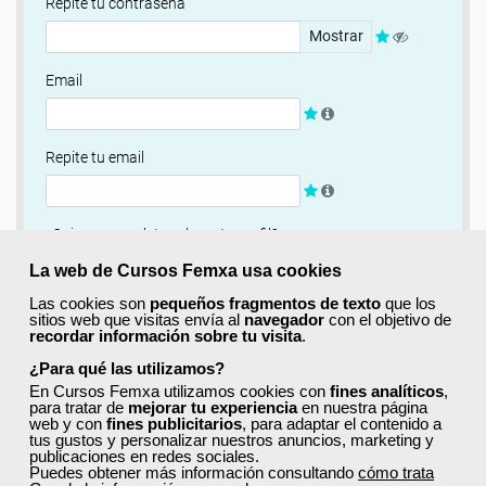
Repite tu contraseña
Mostrar
Email
Repite tu email
¿Quieres completar ahora tu perfil?
Si
No, completaré mi perfil más adelante
La web de Cursos Femxa usa cookies
Las cookies son
pequeños fragmentos de texto
que los
Newsletter
sitios web que visitas envía al
navegador
con el objetivo de
recordar información sobre tu visita
.
Si, quiero recibir información sobre cursos, ofertas
exclusivas y recursos para el aprendizaje.
¿Para qué las utilizamos?
En Cursos Femxa utilizamos cookies con
fines analíticos
,
para tratar de
mejorar tu experiencia
en nuestra página
Términos y condiciones
web y con
fines publicitarios
, para adaptar el contenido a
tus gustos y personalizar nuestros anuncios, marketing y
He leído y acepto la
Política de Privacidad
publicaciones en redes sociales.
Puedes obtener más información consultando
cómo trata