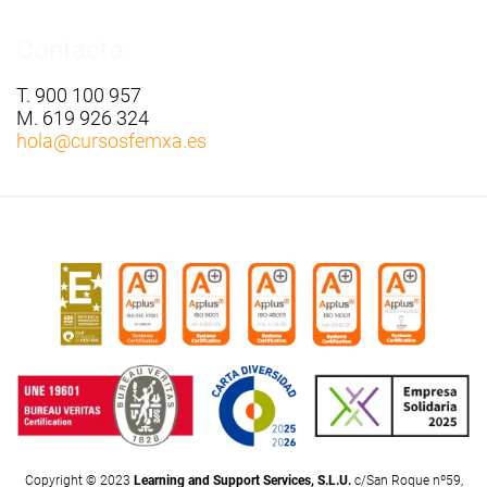
Contacto:
T. 900 100 957
M. 619 926 324
hola
@cursosfemxa.es
Copyright © 2023
Learning and Support Services, S.L.U.
c/San Roque nº59,