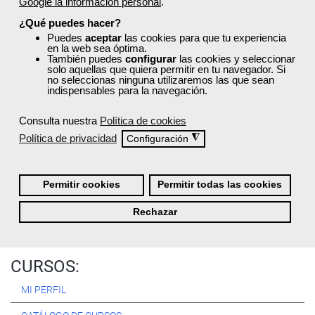
Google la información personal
.
Registrarse
¿Qué puedes hacer?
Puedes
aceptar
las cookies para que tu experiencia
en la web sea óptima.
También puedes
configurar
las cookies y seleccionar
solo aquellas que quiera permitir en tu navegador. Si
no seleccionas ninguna utilizaremos las que sean
Quiénes Somos:
indispensables para la navegación.
Especialistas en consultoría y
formación para el empleo
.
Consulta nuestra
Política de cookies
Nuestro objetivo diario es, única y exclusivamente, ayudarte a
Política de privacidad
◮
Configuración
conseguir tus metas profesionales ofreciéndote los mejores
cursos
del momento. ¿Te apuntas?
Permitir cookies
Permitir todas las cookies
Más sobre Femxa
Rechazar
CURSOS:
MI PERFIL