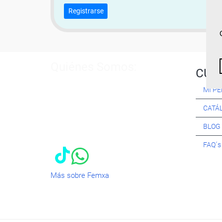
Registrarse
Quiénes Somos:
CUR
Especialistas en consultoría y
MI PE
formación para el empleo
. Nuestro
objetivo diario es, única y
CATÁ
exclusivamente, ayudarte a conseguir
tus metas profesionales ofreciéndote
BLOG
los mejores
cursos
del momento. ¿Te
apuntas?
FAQ´
Más sobre Femxa