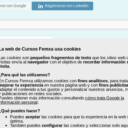
rse con Google
Registrarse con LinkedIn
La web de Cursos Femxa usa cookies
Mostrar
Las cookies son
pequeños fragmentos de texto
que los sitios web 
visitas envía al
navegador
con el objetivo de
recordar información 
Mostrar
visita
.
¿Para qué las utilizamos?
En Cursos Femxa utilizamos cookies con
fines analíticos
, para trat
mejorar tu experiencia
en nuestra página web y con
fines publicita
adaptar el contenido a tus gustos y personalizar nuestros anuncios, 
y publicaciones en redes sociales.
Puedes obtener más información consultando
cómo trata Google la
No, completaré mi perfil más adelante
información personal
.
uiero recibir información sobre cursos, ofertas exclusivas y recursos para 
¿Qué puedes hacer?
Puedes
aceptar
las cookies para que tu experiencia en la web
óptima.
ído y acepto la
Política de Privacidad
También puedes
configurar
las cookies y seleccionar solo aqu