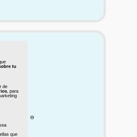
que
sobre tu
ar de
rios
, para
marketing
el aprendizaje.
 sea
ellas que