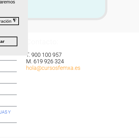
izaremos
◮
ración
Contacto:
ar
T. 900 100 957
M. 619 926 324
hola
@cursosfemxa.es
JAS Y