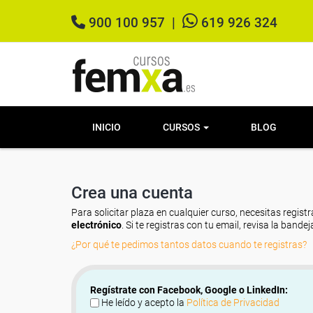
900 100 957
|
619 926 324
INICIO
CURSOS
BLOG
Crea una cuenta
Para solicitar plaza en cualquier curso, necesitas registr
electrónico
. Si te registras con tu email, revisa la band
¿Por qué te pedimos tantos datos cuando te registras?
Regístrate con Facebook, Google o LinkedIn:
He leído y acepto la
Política de Privacidad