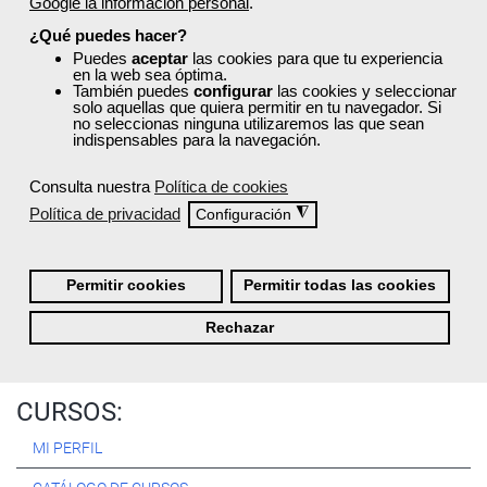
Google la información personal
.
Registrarse
¿Qué puedes hacer?
Puedes
aceptar
las cookies para que tu experiencia
en la web sea óptima.
También puedes
configurar
las cookies y seleccionar
solo aquellas que quiera permitir en tu navegador. Si
no seleccionas ninguna utilizaremos las que sean
Quiénes Somos:
indispensables para la navegación.
Especialistas en consultoría y
formación para el empleo
.
Consulta nuestra
Política de cookies
Nuestro objetivo diario es, única y exclusivamente, ayudarte a
Política de privacidad
◮
Configuración
conseguir tus metas profesionales ofreciéndote los mejores
cursos
del momento. ¿Te apuntas?
Permitir cookies
Permitir todas las cookies
Más sobre Femxa
Rechazar
CURSOS:
MI PERFIL