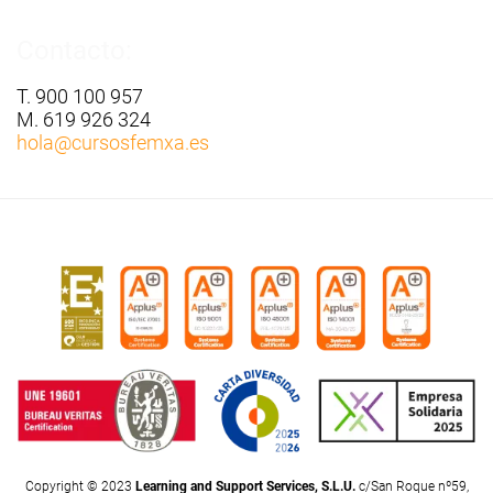
Contacto:
T. 900 100 957
M. 619 926 324
hola
@cursosfemxa.es
Copyright © 2023
Learning and Support Services, S.L.U.
c/San Roque nº59,