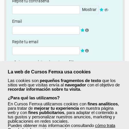
Repite tu contraseña
Mostrar
Email
Repite tu email
¿Quieres completar ahora tu perfil?
Si
No, completaré mi perfil más adelante
La web de Cursos Femxa usa cookies
Las cookies son
pequeños fragmentos de texto
que los
Newsletter
sitios web que visitas envía al
navegador
con el objetivo de
recordar información sobre tu visita
.
Si, quiero recibir información sobre cursos, ofertas
exclusivas y recursos para el aprendizaje.
¿Para qué las utilizamos?
En Cursos Femxa utilizamos cookies con
fines analíticos
,
para tratar de
mejorar tu experiencia
en nuestra página
Términos y condiciones
web y con
fines publicitarios
, para adaptar el contenido a
tus gustos y personalizar nuestros anuncios, marketing y
He leído y acepto la
Política de Privacidad
publicaciones en redes sociales.
Puedes obtener más información consultando
cómo trata