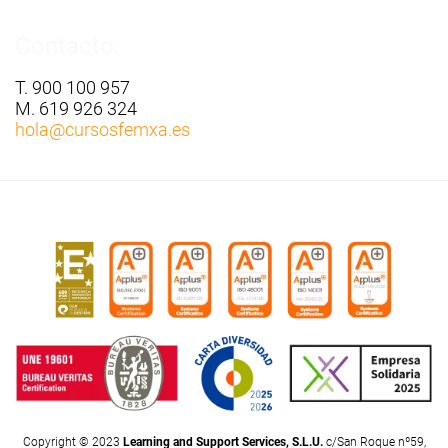
Contacto:
T. 900 100 957
M. 619 926 324
hola
@cursosfemxa.es
Copyright © 2023
Learning and Support Services, S.L.U.
c/San Roque nº59,