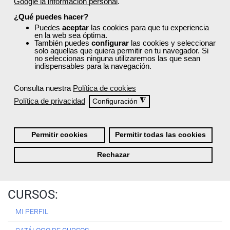
Google la información personal
.
Registrarse
¿Qué puedes hacer?
Puedes
aceptar
las cookies para que tu experiencia
en la web sea óptima.
También puedes
configurar
las cookies y seleccionar
solo aquellas que quiera permitir en tu navegador. Si
no seleccionas ninguna utilizaremos las que sean
Quiénes Somos:
indispensables para la navegación.
Especialistas en consultoría y
formación para el empleo
.
Consulta nuestra
Política de cookies
Nuestro objetivo diario es, única y exclusivamente, ayudarte a
Política de privacidad
◮
Configuración
conseguir tus metas profesionales ofreciéndote los mejores
cursos
del momento. ¿Te apuntas?
Permitir cookies
Permitir todas las cookies
Más sobre Femxa
Rechazar
CURSOS:
MI PERFIL