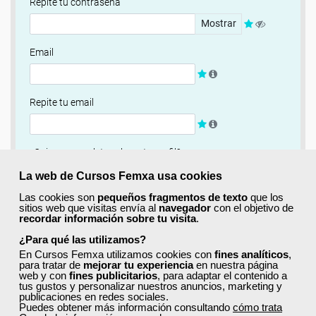
Repite tu contraseña
Mostrar
Email
Repite tu email
¿Quieres completar ahora tu perfil?
Si
No, completaré mi perfil más adelante
La web de Cursos Femxa usa cookies
Las cookies son
pequeños fragmentos de texto
que los
Newsletter
sitios web que visitas envía al
navegador
con el objetivo de
recordar información sobre tu visita
.
Si, quiero recibir información sobre cursos, ofertas
exclusivas y recursos para el aprendizaje.
¿Para qué las utilizamos?
En Cursos Femxa utilizamos cookies con
fines analíticos
,
para tratar de
mejorar tu experiencia
en nuestra página
Términos y condiciones
web y con
fines publicitarios
, para adaptar el contenido a
tus gustos y personalizar nuestros anuncios, marketing y
He leído y acepto la
Política de Privacidad
publicaciones en redes sociales.
Puedes obtener más información consultando
cómo trata