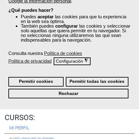
Google la información personal
.
Registrarse
¿Qué puedes hacer?
Puedes
aceptar
las cookies para que tu experiencia
en la web sea óptima.
También puedes
configurar
las cookies y seleccionar
solo aquellas que quiera permitir en tu navegador. Si
no seleccionas ninguna utilizaremos las que sean
Quiénes Somos:
indispensables para la navegación.
Especialistas en consultoría y
formación para el empleo
.
Consulta nuestra
Política de cookies
Nuestro objetivo diario es, única y exclusivamente, ayudarte a
Política de privacidad
◮
Configuración
conseguir tus metas profesionales ofreciéndote los mejores
cursos
del momento. ¿Te apuntas?
Permitir cookies
Permitir todas las cookies
Más sobre Femxa
Rechazar
CURSOS:
MI PERFIL