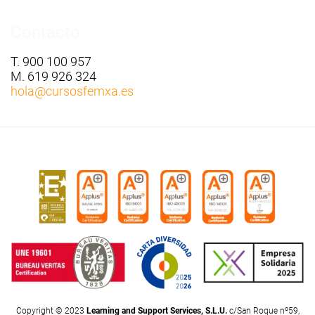
Contacto:
T. 900 100 957
M. 619 926 324
hola
@cursosfemxa.es
Copyright © 2023
Learning and Support Services, S.L.U.
c/San Roque nº59,