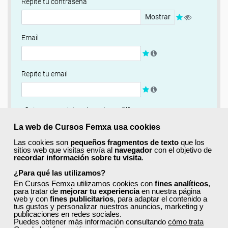
Repite tu contraseña
Mostrar
Email
Repite tu email
¿Quieres completar ahora tu perfil?
Si
No, completaré mi perfil más adelante
La web de Cursos Femxa usa cookies
Las cookies son
pequeños fragmentos de texto
que los
Newsletter
sitios web que visitas envía al
navegador
con el objetivo de
recordar información sobre tu visita
.
Si, quiero recibir información sobre cursos, ofertas
exclusivas y recursos para el aprendizaje.
¿Para qué las utilizamos?
En Cursos Femxa utilizamos cookies con
fines analíticos
,
para tratar de
mejorar tu experiencia
en nuestra página
Términos y condiciones
web y con
fines publicitarios
, para adaptar el contenido a
tus gustos y personalizar nuestros anuncios, marketing y
He leído y acepto la
Política de Privacidad
publicaciones en redes sociales.
Puedes obtener más información consultando
cómo trata