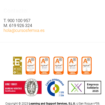
Contacto:
T. 900 100 957
M. 619 926 324
hola
@cursosfemxa.es
Copyright © 2023
Learning and Support Services, S.L.U.
c/San Roque nº59,