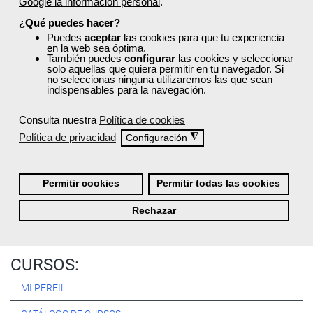
Google la información personal
.
Registrarse
¿Qué puedes hacer?
Puedes
aceptar
las cookies para que tu experiencia
en la web sea óptima.
También puedes
configurar
las cookies y seleccionar
solo aquellas que quiera permitir en tu navegador. Si
no seleccionas ninguna utilizaremos las que sean
Quiénes Somos:
indispensables para la navegación.
Especialistas en consultoría y
formación para el empleo
.
Consulta nuestra
Política de cookies
Nuestro objetivo diario es, única y exclusivamente, ayudarte a
Política de privacidad
◮
Configuración
conseguir tus metas profesionales ofreciéndote los mejores
cursos
del momento. ¿Te apuntas?
Permitir cookies
Permitir todas las cookies
Más sobre Femxa
Rechazar
CURSOS:
MI PERFIL