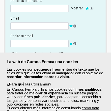
Repite tu contraseña
Mostrar
Email
Repite tu email
¿Quieres completar ahora tu perfil?
Si
No, completaré mi perfil más adelante
La web de Cursos Femxa usa cookies
Las cookies son
pequeños fragmentos de texto
que los
Newsletter
sitios web que visitas envía al
navegador
con el objetivo de
recordar información sobre tu visita
.
Si, quiero recibir información sobre cursos, ofertas
exclusivas y recursos para el aprendizaje.
¿Para qué las utilizamos?
En Cursos Femxa utilizamos cookies con
fines analíticos
,
para tratar de
mejorar tu experiencia
en nuestra página
Términos y condiciones
web y con
fines publicitarios
, para adaptar el contenido a
tus gustos y personalizar nuestros anuncios, marketing y
He leído y acepto la
Política de Privacidad
publicaciones en redes sociales.
Puedes obtener más información consultando
cómo trata