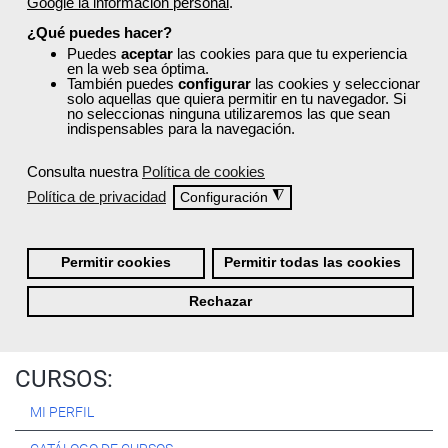
Google la información personal
.
Registrarse
¿Qué puedes hacer?
Puedes
aceptar
las cookies para que tu experiencia
en la web sea óptima.
También puedes
configurar
las cookies y seleccionar
solo aquellas que quiera permitir en tu navegador. Si
no seleccionas ninguna utilizaremos las que sean
Quiénes Somos:
indispensables para la navegación.
Especialistas en consultoría y
formación para el empleo
.
Consulta nuestra
Política de cookies
Nuestro objetivo diario es, única y exclusivamente, ayudarte a
Política de privacidad
◮
Configuración
conseguir tus metas profesionales ofreciéndote los mejores
cursos
del momento. ¿Te apuntas?
Permitir cookies
Permitir todas las cookies
Más sobre Femxa
Rechazar
CURSOS:
MI PERFIL