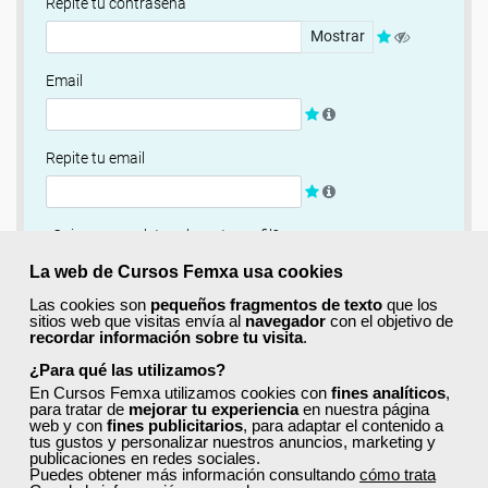
Repite tu contraseña
Mostrar
Email
Repite tu email
¿Quieres completar ahora tu perfil?
Si
No, completaré mi perfil más adelante
La web de Cursos Femxa usa cookies
Las cookies son
pequeños fragmentos de texto
que los
Newsletter
sitios web que visitas envía al
navegador
con el objetivo de
recordar información sobre tu visita
.
Si, quiero recibir información sobre cursos, ofertas
exclusivas y recursos para el aprendizaje.
¿Para qué las utilizamos?
En Cursos Femxa utilizamos cookies con
fines analíticos
,
para tratar de
mejorar tu experiencia
en nuestra página
Términos y condiciones
web y con
fines publicitarios
, para adaptar el contenido a
tus gustos y personalizar nuestros anuncios, marketing y
He leído y acepto la
Política de Privacidad
publicaciones en redes sociales.
Puedes obtener más información consultando
cómo trata