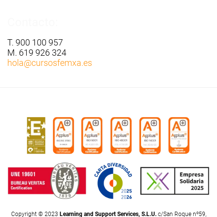
Contacto:
T. 900 100 957
M. 619 926 324
hola
@cursosfemxa.es
Copyright © 2023
Learning and Support Services, S.L.U.
c/San Roque nº59,