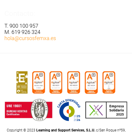
Contacto:
T. 900 100 957
M. 619 926 324
hola
@cursosfemxa.es
Copyright © 2023
Learning and Support Services, S.L.U.
c/San Roque nº59,