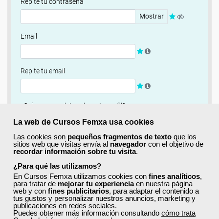
Repite tu contraseña
Mostrar
Email
Repite tu email
¿Quieres completar ahora tu perfil?
Si
No, completaré mi perfil más adelante
La web de Cursos Femxa usa cookies
Las cookies son
pequeños fragmentos de texto
que los
Newsletter
sitios web que visitas envía al
navegador
con el objetivo de
recordar información sobre tu visita
.
Si, quiero recibir información sobre cursos, ofertas
exclusivas y recursos para el aprendizaje.
¿Para qué las utilizamos?
En Cursos Femxa utilizamos cookies con
fines analíticos
,
para tratar de
mejorar tu experiencia
en nuestra página
Términos y condiciones
web y con
fines publicitarios
, para adaptar el contenido a
tus gustos y personalizar nuestros anuncios, marketing y
He leído y acepto la
Política de Privacidad
publicaciones en redes sociales.
Puedes obtener más información consultando
cómo trata