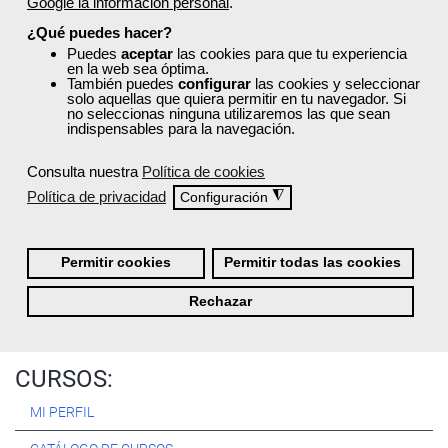
Google la información personal
.
Registrarse
¿Qué puedes hacer?
Puedes
aceptar
las cookies para que tu experiencia
en la web sea óptima.
También puedes
configurar
las cookies y seleccionar
solo aquellas que quiera permitir en tu navegador. Si
no seleccionas ninguna utilizaremos las que sean
Quiénes Somos:
indispensables para la navegación.
Especialistas en consultoría y
formación para el empleo
.
Consulta nuestra
Política de cookies
Nuestro objetivo diario es, única y exclusivamente, ayudarte a
Política de privacidad
◮
Configuración
conseguir tus metas profesionales ofreciéndote los mejores
cursos
del momento. ¿Te apuntas?
Permitir cookies
Permitir todas las cookies
Más sobre Femxa
Rechazar
CURSOS:
MI PERFIL