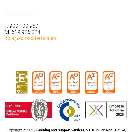
Contacto:
T. 900 100 957
M. 619 926 324
hola
@cursosfemxa.es
Copyright © 2023
Learning and Support Services, S.L.U.
c/San Roque nº59,