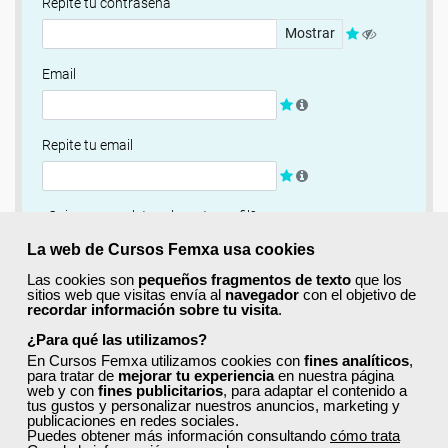
Repite tu contraseña
Mostrar
Email
Repite tu email
¿Quieres completar ahora tu perfil?
Si
No, completaré mi perfil más adelante
La web de Cursos Femxa usa cookies
Las cookies son
pequeños fragmentos de texto
que los
Newsletter
sitios web que visitas envía al
navegador
con el objetivo de
recordar información sobre tu visita
.
Si, quiero recibir información sobre cursos, ofertas
exclusivas y recursos para el aprendizaje.
¿Para qué las utilizamos?
En Cursos Femxa utilizamos cookies con
fines analíticos
,
para tratar de
mejorar tu experiencia
en nuestra página
Términos y condiciones
web y con
fines publicitarios
, para adaptar el contenido a
tus gustos y personalizar nuestros anuncios, marketing y
He leído y acepto la
Política de Privacidad
publicaciones en redes sociales.
Puedes obtener más información consultando
cómo trata