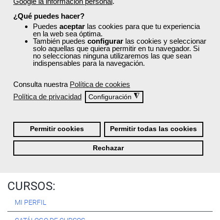
Google la información personal
.
Registrarse
¿Qué puedes hacer?
Puedes
aceptar
las cookies para que tu experiencia
en la web sea óptima.
También puedes
configurar
las cookies y seleccionar
solo aquellas que quiera permitir en tu navegador. Si
no seleccionas ninguna utilizaremos las que sean
Quiénes Somos:
indispensables para la navegación.
Especialistas en consultoría y
formación para el empleo
.
Consulta nuestra
Política de cookies
Nuestro objetivo diario es, única y exclusivamente, ayudarte a
Política de privacidad
◮
Configuración
conseguir tus metas profesionales ofreciéndote los mejores
cursos
del momento. ¿Te apuntas?
Permitir cookies
Permitir todas las cookies
Más sobre Femxa
Rechazar
CURSOS:
MI PERFIL