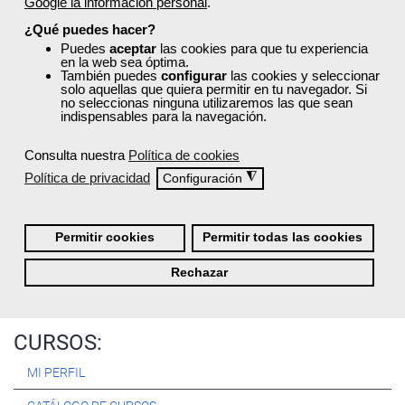
Google la información personal
.
Registrarse
¿Qué puedes hacer?
Puedes
aceptar
las cookies para que tu experiencia
en la web sea óptima.
También puedes
configurar
las cookies y seleccionar
solo aquellas que quiera permitir en tu navegador. Si
no seleccionas ninguna utilizaremos las que sean
Quiénes Somos:
indispensables para la navegación.
Especialistas en consultoría y
formación para el empleo
.
Consulta nuestra
Política de cookies
Nuestro objetivo diario es, única y exclusivamente, ayudarte a
Política de privacidad
◮
Configuración
conseguir tus metas profesionales ofreciéndote los mejores
cursos
del momento. ¿Te apuntas?
Permitir cookies
Permitir todas las cookies
Más sobre Femxa
Rechazar
CURSOS:
MI PERFIL