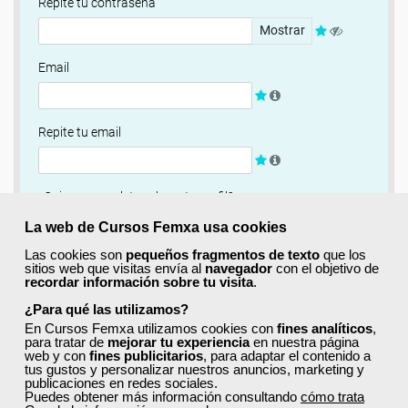
Repite tu contraseña
Mostrar
Email
Repite tu email
¿Quieres completar ahora tu perfil?
Si
No, completaré mi perfil más adelante
La web de Cursos Femxa usa cookies
Las cookies son
pequeños fragmentos de texto
que los
Newsletter
sitios web que visitas envía al
navegador
con el objetivo de
recordar información sobre tu visita
.
Si, quiero recibir información sobre cursos, ofertas
exclusivas y recursos para el aprendizaje.
¿Para qué las utilizamos?
En Cursos Femxa utilizamos cookies con
fines analíticos
,
para tratar de
mejorar tu experiencia
en nuestra página
Términos y condiciones
web y con
fines publicitarios
, para adaptar el contenido a
tus gustos y personalizar nuestros anuncios, marketing y
He leído y acepto la
Política de Privacidad
publicaciones en redes sociales.
Puedes obtener más información consultando
cómo trata