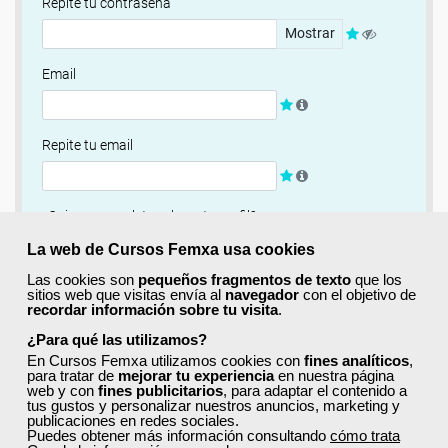
Repite tu contraseña
Mostrar
Email
Repite tu email
¿Quieres completar ahora tu perfil?
Si
No, completaré mi perfil más adelante
La web de Cursos Femxa usa cookies
Las cookies son
pequeños fragmentos de texto
que los
Newsletter
sitios web que visitas envía al
navegador
con el objetivo de
recordar información sobre tu visita
.
Si, quiero recibir información sobre cursos, ofertas
exclusivas y recursos para el aprendizaje.
¿Para qué las utilizamos?
En Cursos Femxa utilizamos cookies con
fines analíticos
,
para tratar de
mejorar tu experiencia
en nuestra página
Términos y condiciones
web y con
fines publicitarios
, para adaptar el contenido a
tus gustos y personalizar nuestros anuncios, marketing y
He leído y acepto la
Política de Privacidad
publicaciones en redes sociales.
Puedes obtener más información consultando
cómo trata