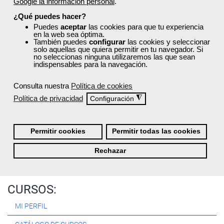
Google la información personal
.
Registrarse
¿Qué puedes hacer?
Puedes
aceptar
las cookies para que tu experiencia
en la web sea óptima.
También puedes
configurar
las cookies y seleccionar
solo aquellas que quiera permitir en tu navegador. Si
no seleccionas ninguna utilizaremos las que sean
Quiénes Somos:
indispensables para la navegación.
Especialistas en consultoría y
formación para el empleo
.
Consulta nuestra
Política de cookies
Nuestro objetivo diario es, única y exclusivamente, ayudarte a
Política de privacidad
◮
Configuración
conseguir tus metas profesionales ofreciéndote los mejores
cursos
del momento. ¿Te apuntas?
Permitir cookies
Permitir todas las cookies
Más sobre Femxa
Rechazar
CURSOS:
MI PERFIL