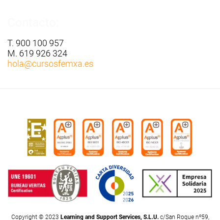
Contacto:
T. 900 100 957
M. 619 926 324
hola
@cursosfemxa.es
Copyright © 2023
Learning and Support Services, S.L.U.
c/San Roque nº59,