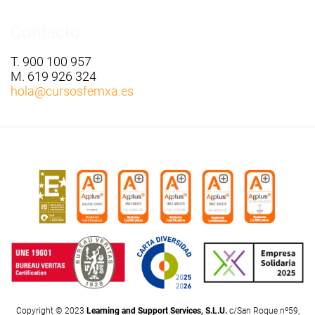
Contacto:
T. 900 100 957
M. 619 926 324
hola
@cursosfemxa.es
Copyright © 2023
Learning and Support Services, S.L.U.
c/San Roque nº59,