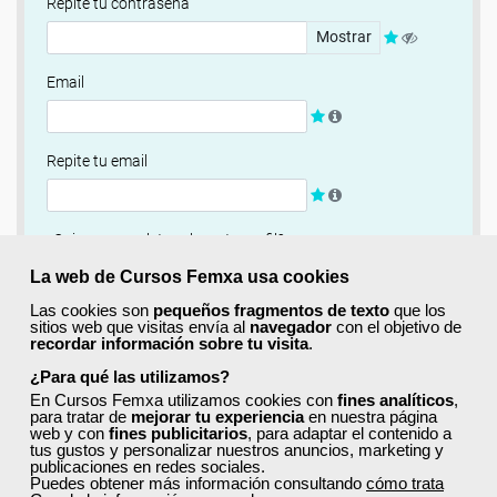
Repite tu contraseña
Mostrar
Email
Repite tu email
¿Quieres completar ahora tu perfil?
Si
No, completaré mi perfil más adelante
La web de Cursos Femxa usa cookies
Las cookies son
pequeños fragmentos de texto
que los
Newsletter
sitios web que visitas envía al
navegador
con el objetivo de
recordar información sobre tu visita
.
Si, quiero recibir información sobre cursos, ofertas
exclusivas y recursos para el aprendizaje.
¿Para qué las utilizamos?
En Cursos Femxa utilizamos cookies con
fines analíticos
,
para tratar de
mejorar tu experiencia
en nuestra página
Términos y condiciones
web y con
fines publicitarios
, para adaptar el contenido a
tus gustos y personalizar nuestros anuncios, marketing y
He leído y acepto la
Política de Privacidad
publicaciones en redes sociales.
Puedes obtener más información consultando
cómo trata