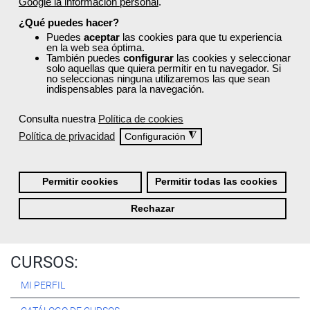
Google la información personal
.
Registrarse
¿Qué puedes hacer?
Puedes
aceptar
las cookies para que tu experiencia
en la web sea óptima.
También puedes
configurar
las cookies y seleccionar
solo aquellas que quiera permitir en tu navegador. Si
no seleccionas ninguna utilizaremos las que sean
Quiénes Somos:
indispensables para la navegación.
Especialistas en consultoría y
formación para el empleo
.
Consulta nuestra
Política de cookies
Nuestro objetivo diario es, única y exclusivamente, ayudarte a
Política de privacidad
◮
Configuración
conseguir tus metas profesionales ofreciéndote los mejores
cursos
del momento. ¿Te apuntas?
Permitir cookies
Permitir todas las cookies
Más sobre Femxa
Rechazar
CURSOS:
MI PERFIL