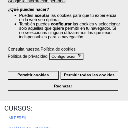
Google la información personal
.
Registrarse
¿Qué puedes hacer?
Puedes
aceptar
las cookies para que tu experiencia
en la web sea óptima.
También puedes
configurar
las cookies y seleccionar
solo aquellas que quiera permitir en tu navegador. Si
no seleccionas ninguna utilizaremos las que sean
Quiénes Somos:
indispensables para la navegación.
Especialistas en consultoría y
formación para el empleo
.
Consulta nuestra
Política de cookies
Nuestro objetivo diario es, única y exclusivamente, ayudarte a
Política de privacidad
◮
Configuración
conseguir tus metas profesionales ofreciéndote los mejores
cursos
del momento. ¿Te apuntas?
Permitir cookies
Permitir todas las cookies
Más sobre Femxa
Rechazar
CURSOS:
MI PERFIL