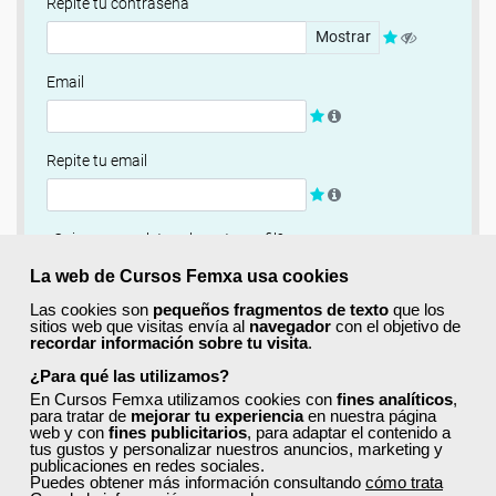
Repite tu contraseña
Mostrar
Email
Repite tu email
¿Quieres completar ahora tu perfil?
Si
No, completaré mi perfil más adelante
La web de Cursos Femxa usa cookies
Las cookies son
pequeños fragmentos de texto
que los
Newsletter
sitios web que visitas envía al
navegador
con el objetivo de
recordar información sobre tu visita
.
Si, quiero recibir información sobre cursos, ofertas
exclusivas y recursos para el aprendizaje.
¿Para qué las utilizamos?
En Cursos Femxa utilizamos cookies con
fines analíticos
,
para tratar de
mejorar tu experiencia
en nuestra página
Términos y condiciones
web y con
fines publicitarios
, para adaptar el contenido a
tus gustos y personalizar nuestros anuncios, marketing y
He leído y acepto la
Política de Privacidad
publicaciones en redes sociales.
Puedes obtener más información consultando
cómo trata