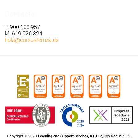
Contacto:
T. 900 100 957
M. 619 926 324
hola
@cursosfemxa.es
Copyright © 2023
Learning and Support Services, S.L.U.
c/San Roque nº59,