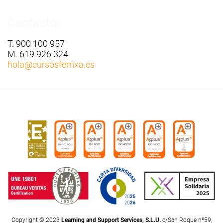
Contacto:
T. 900 100 957
M. 619 926 324
hola
@cursosfemxa.es
Copyright © 2023
Learning and Support Services, S.L.U.
c/San Roque nº59,