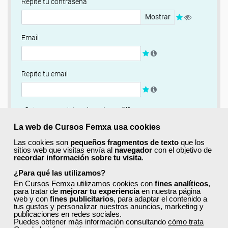
Repite tu contraseña
Mostrar
Email
Repite tu email
¿Quieres completar ahora tu perfil?
Si
No, completaré mi perfil más adelante
La web de Cursos Femxa usa cookies
Las cookies son
pequeños fragmentos de texto
que los
Newsletter
sitios web que visitas envía al
navegador
con el objetivo de
recordar información sobre tu visita
.
Si, quiero recibir información sobre cursos, ofertas
exclusivas y recursos para el aprendizaje.
¿Para qué las utilizamos?
En Cursos Femxa utilizamos cookies con
fines analíticos
,
para tratar de
mejorar tu experiencia
en nuestra página
Términos y condiciones
web y con
fines publicitarios
, para adaptar el contenido a
tus gustos y personalizar nuestros anuncios, marketing y
He leído y acepto la
Política de Privacidad
publicaciones en redes sociales.
Puedes obtener más información consultando
cómo trata