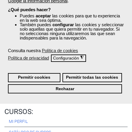
Google la información personal
.
Registrarse
¿Qué puedes hacer?
Puedes
aceptar
las cookies para que tu experiencia
en la web sea óptima.
También puedes
configurar
las cookies y seleccionar
solo aquellas que quiera permitir en tu navegador. Si
no seleccionas ninguna utilizaremos las que sean
Quiénes Somos:
indispensables para la navegación.
Especialistas en consultoría y
formación para el empleo
.
Consulta nuestra
Política de cookies
Nuestro objetivo diario es, única y exclusivamente, ayudarte a
Política de privacidad
◮
Configuración
conseguir tus metas profesionales ofreciéndote los mejores
cursos
del momento. ¿Te apuntas?
Permitir cookies
Permitir todas las cookies
Más sobre Femxa
Rechazar
CURSOS:
MI PERFIL